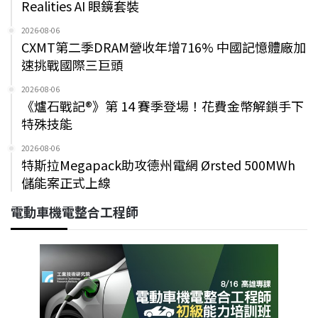
Realities AI 眼鏡套裝
2026-08-06
CXMT第二季DRAM營收年增716% 中國記憶體廠加
速挑戰國際三巨頭
2026-08-06
《爐石戰記®》第 14 賽季登場！花費金幣解鎖手下
特殊技能
2026-08-06
特斯拉Megapack助攻德州電網 Ørsted 500MWh
儲能案正式上線
電動車機電整合工程師