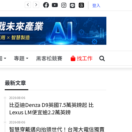
登入
園
專題
黑客松競賽
找工作
最新文章
2026-08-06
比亞迪Denza D9英國7.5萬英鎊起 比
Lexus LM便宜逾2.2萬英鎊
2026-08-06
智慧穿戴邁向抬頭世代！台灣大電信獨賣