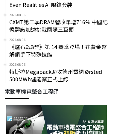
Even Realities AI 眼鏡套裝
2026-08-06
CXMT第二季DRAM營收年增716% 中國記
憶體廠加速挑戰國際三巨頭
2026-08-06
《爐石戰記®》第 14 賽季登場！花費金幣
解鎖手下特殊技能
2026-08-06
特斯拉Megapack助攻德州電網 Ørsted
500MWh儲能案正式上線
電動車機電整合工程師