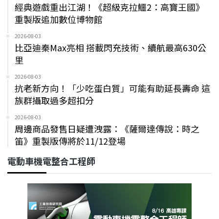
經典遊戲重出江湖！《超級克拉鱷2：高寶王國》
重製版追加數位博物館
2026-08-03
比亞迪秦Max亮相 搭載閃充技術、續航最高630公
里
2026-08-03
抗老新方向！「少吃蛋白質」可能有助延長壽命 這
族群攝取過多超扣分
2026-08-03
周邊商品發售日疑遭洩露：《薩爾達傳說：時之
笛》重製版傳將於11/12登場
電動車機電整合工程師