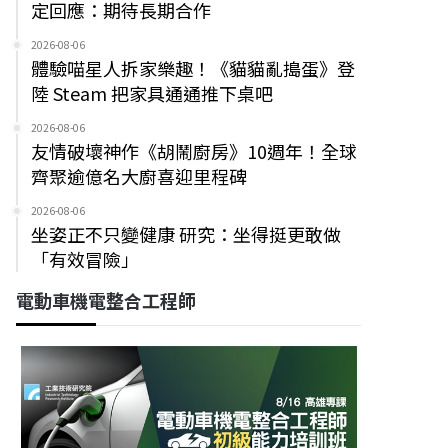
定回應：期待長期合作
2026-08-06
體驗喵星人拆家樂趣！《貓貓亂搗蛋》登
陸 Steam 把家具通通推下桌吧
2026-08-06
友情破壞神作《胡鬧廚房》10週年！全球
齊聚逾億名大廚喜迎里程碑
2026-08-06
坐姿正不只變健康 研究：坐得挺更敢做
「有效冒險」
電動車機電整合工程師