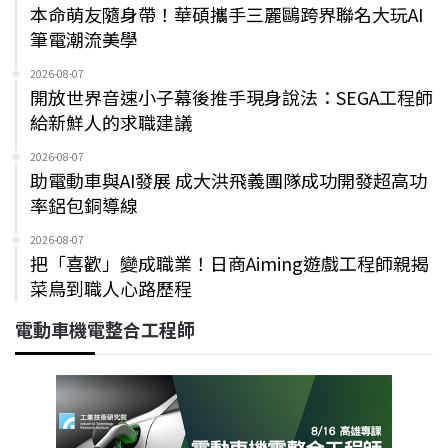
本命萌友隨身帶！華碩攜手三麗鷗跨界聯名大玩AI
筆電潮流美學
2026-08-07
開放世界音速小子幕後推手現身說法：SEGA工程師
給新鮮人的求職建議
2026-08-07
助電動車與AI發展 成大洪飛義團隊成功開發超高功
率鋁包銅導線
2026-08-07
把「喜歡」變成職業！日商Aiming遊戲工程師親揭
菜鳥到職人心路歷程
電動車機電整合工程師