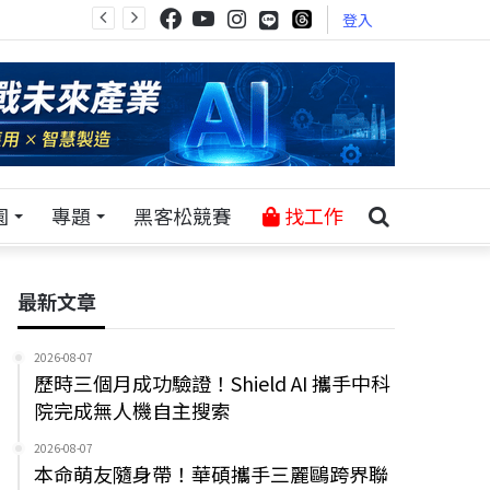
登入
園
專題
黑客松競賽
找工作
最新文章
2026-08-07
歷時三個月成功驗證！Shield AI 攜手中科
院完成無人機自主搜索
2026-08-07
本命萌友隨身帶！華碩攜手三麗鷗跨界聯