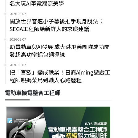
名大玩AI筆電潮流美學
2026-08-07
開放世界音速小子幕後推手現身說法：
SEGA工程師給新鮮人的求職建議
2026-08-07
助電動車與AI發展 成大洪飛義團隊成功開
發超高功率鋁包銅導線
2026-08-07
把「喜歡」變成職業！日商Aiming遊戲工
程師親揭菜鳥到職人心路歷程
電動車機電整合工程師