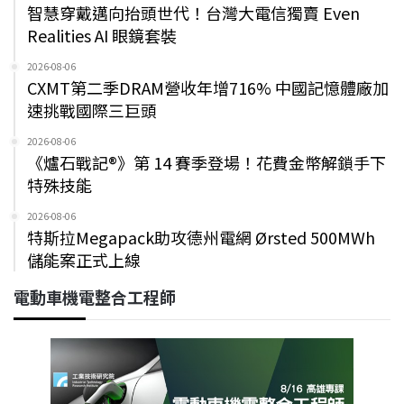
智慧穿戴邁向抬頭世代！台灣大電信獨賣 Even
Realities AI 眼鏡套裝
2026-08-06
CXMT第二季DRAM營收年增716% 中國記憶體廠加
速挑戰國際三巨頭
2026-08-06
《爐石戰記®》第 14 賽季登場！花費金幣解鎖手下
特殊技能
2026-08-06
特斯拉Megapack助攻德州電網 Ørsted 500MWh
儲能案正式上線
電動車機電整合工程師