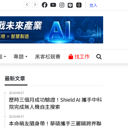
登入
園
專題
黑客松競賽
找工作
最新文章
2026-08-07
歷時三個月成功驗證！Shield AI 攜手中科
院完成無人機自主搜索
2026-08-07
本命萌友隨身帶！華碩攜手三麗鷗跨界聯