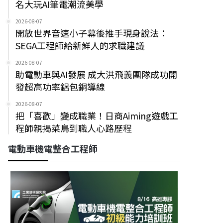
名大玩AI筆電潮流美學
2026-08-07
開放世界音速小子幕後推手現身說法：
SEGA工程師給新鮮人的求職建議
2026-08-07
助電動車與AI發展 成大洪飛義團隊成功開
發超高功率鋁包銅導線
2026-08-07
把「喜歡」變成職業！日商Aiming遊戲工
程師親揭菜鳥到職人心路歷程
電動車機電整合工程師