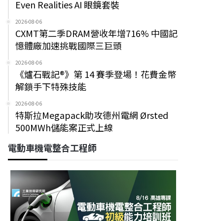
Even Realities AI 眼鏡套裝
2026-08-06
CXMT第二季DRAM營收年增716% 中國記
憶體廠加速挑戰國際三巨頭
2026-08-06
《爐石戰記®》第 14 賽季登場！花費金幣
解鎖手下特殊技能
2026-08-06
特斯拉Megapack助攻德州電網 Ørsted
500MWh儲能案正式上線
電動車機電整合工程師