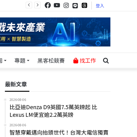
登入
園
專題
黑客松競賽
找工作
最新文章
2026-08-06
比亞迪Denza D9英國7.5萬英鎊起 比
Lexus LM便宜逾2.2萬英鎊
2026-08-06
智慧穿戴邁向抬頭世代！台灣大電信獨賣