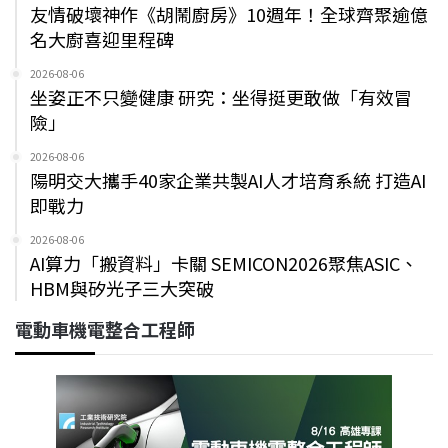
友情破壞神作《胡鬧廚房》10週年！全球齊聚逾億
名大廚喜迎里程碑
2026-08-06
坐姿正不只變健康 研究：坐得挺更敢做「有效冒
險」
2026-08-06
陽明交大攜手40家企業共製AI人才培育系統 打造AI
即戰力
2026-08-06
AI算力「搬資料」卡關 SEMICON2026聚焦ASIC、
HBM與矽光子三大突破
電動車機電整合工程師