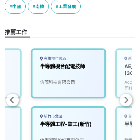
e
e
e
k
y
中國
南韓
工業發展
b
a
e
L
o
d
d
i
o
s
I
n
推薦工作
k
n
k
高雄市仁武區
新竹縣
師
半導體機台配電技師
AE_
(3008
信茂科技有限公司
Accu
司(111
新竹市北區
台南市
半導體工程-監工(新竹)
半導體
信俐國際股份有限公司
新禾應