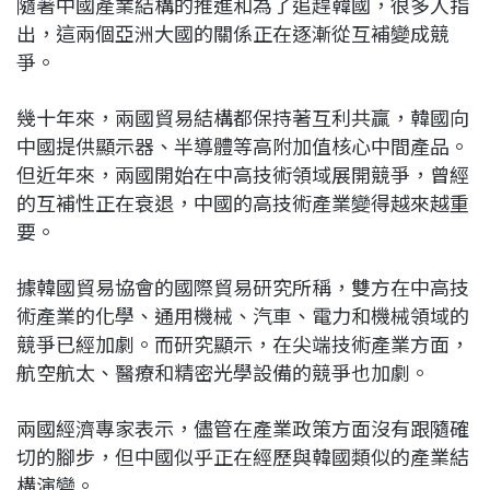
隨著中國產業結構的推進和為了追趕韓國，很多人指
c
n
r
n
p
出，這兩個亞洲大國的關係正在逐漸從互補變成競
e
e
e
k
y
爭。
b
a
e
L
o
d
d
i
幾十年來，兩國貿易結構都保持著互利共贏，韓國向
o
s
I
n
中國提供顯示器、半導體等高附加值核心中間產品。
k
n
k
但近年來，兩國開始在中高技術領域展開競爭，曾經
的互補性正在衰退，中國的高技術產業變得越來越重
要。
據韓國貿易協會的國際貿易研究所稱，雙方在中高技
術產業的化學、通用機械、汽車、電力和機械領域的
競爭已經加劇。而研究顯示，在尖端技術產業方面，
航空航太、醫療和精密光學設備的競爭也加劇。
兩國經濟專家表示，儘管在產業政策方面沒有跟隨確
切的腳步，但中國似乎正在經歷與韓國類似的產業結
構演變。