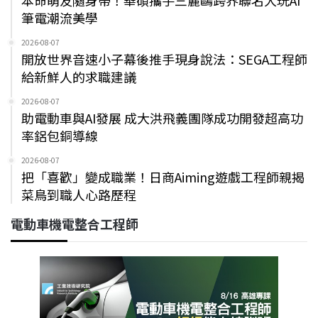
筆電潮流美學
2026-08-07
開放世界音速小子幕後推手現身說法：SEGA工程師
給新鮮人的求職建議
2026-08-07
助電動車與AI發展 成大洪飛義團隊成功開發超高功
率鋁包銅導線
2026-08-07
把「喜歡」變成職業！日商Aiming遊戲工程師親揭
菜鳥到職人心路歷程
電動車機電整合工程師