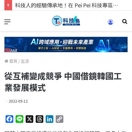
科技人找工作，就到TECH+ 科技專區!
首頁
/
生活
從互補變成競爭 中國借鏡韓國工
業發展模式
2022-09-12
F
L
X
T
L
C
a
i
h
i
o