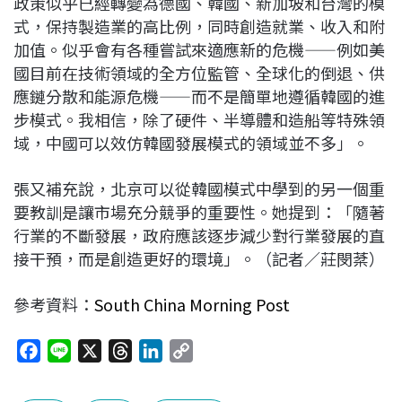
政策似乎已經轉變為德國、韓國、新加坡和台灣的模
式，保持製造業的高比例，同時創造就業、收入和附
加值。似乎會有各種嘗試來適應新的危機——例如美
國目前在技術領域的全方位監管、全球化的倒退、供
應鏈分散和能源危機——而不是簡單地遵循韓國的進
步模式。我相信，除了硬件、半導體和造船等特殊領
域，中國可以效仿韓國發展模式的領域並不多」。
張又補充說，北京可以從韓國模式中學到的另一個重
要教訓是讓市場充分競爭的重要性。她提到：「隨著
行業的不斷發展，政府應該逐步減少對行業發展的直
接干預，而是創造更好的環境」。（記者／莊閔棻）
參考資料：
South China Morning Post
F
L
X
T
L
C
a
i
h
i
o
c
n
r
n
p