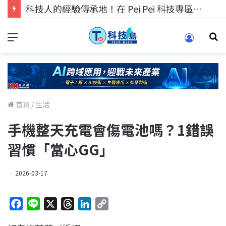
科技人找工作，就到TECH+ 科技專區!
首頁
/
生活
手機整天充電會傷電池嗎？1錯誤
習慣「當心GG」
2026-03-17
F
L
X
T
L
C
a
i
h
i
o