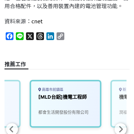
用合格配件，以及善用裝置內建的電池管理功能。
資料來源：
cnet
F
L
X
T
L
C
a
i
h
i
o
c
n
r
n
p
e
e
e
k
y
推薦工作
b
a
e
L
o
d
d
i
o
s
I
n
k
n
k
高雄市前鎮區
新北市
[MLD台鋁]機電工程師
機電人
司
都會生活開發股份有限公司
潤福生