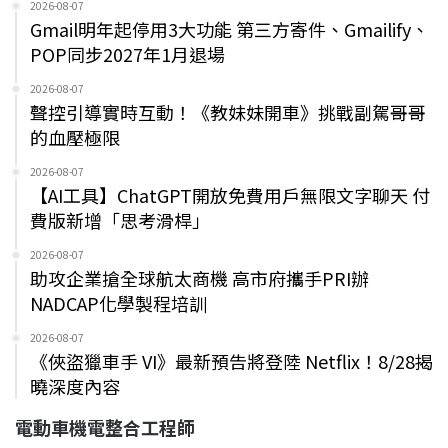
2026-08-07
Gmail明年起停用3大功能 第三方寄件、Gmailify、
POP同步2027年1月退場
2026-08-07
聲控引導實時互動！《教妹妹開車》挑戰副駕哥哥
的血壓極限
2026-08-07
【AI工具】ChatGPT開放免費用戶無限文字聊天 付
費版新增「思考滑桿」
2026-08-07
助攻企業搶全球航太商機 高市府攜手PRI辦
NADCAP化學製程培訓
2026-08-07
《俠盜獵車手 VI》最新預告將登陸 Netflix！8/28揭
曉深度內容
電動車機電整合工程師