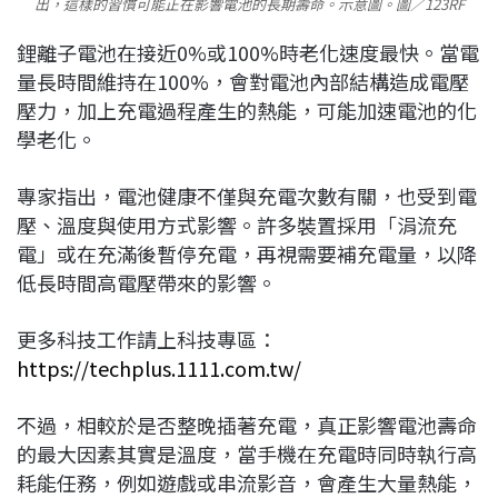
出，這樣的習慣可能正在影響電池的長期壽命。示意圖。圖／123RF
鋰離子電池在接近0%或100%時老化速度最快。當電
量長時間維持在100%，會對電池內部結構造成電壓
壓力，加上充電過程產生的熱能，可能加速電池的化
學老化。
專家指出，電池健康不僅與充電次數有關，也受到電
壓、溫度與使用方式影響。許多裝置採用「涓流充
電」或在充滿後暫停充電，再視需要補充電量，以降
低長時間高電壓帶來的影響。
更多科技工作請上科技專區：
https://techplus.1111.com.tw/
不過，相較於是否整晚插著充電，真正影響電池壽命
的最大因素其實是溫度，當手機在充電時同時執行高
耗能任務，例如遊戲或串流影音，會產生大量熱能，