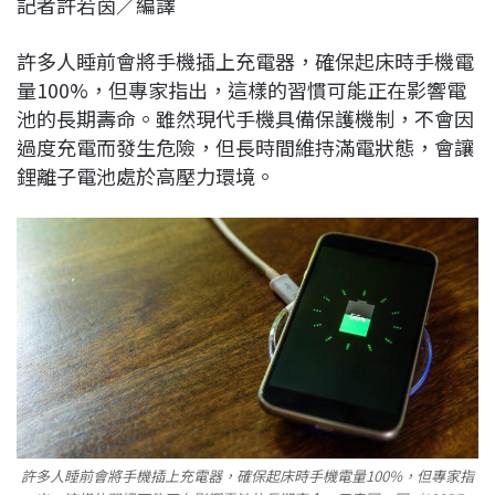
記者許若茵／編譯
c
n
r
n
p
e
e
e
k
y
許多人睡前會將手機插上充電器，確保起床時手機電
b
a
e
L
量100%，但專家指出，這樣的習慣可能正在影響電
o
d
d
i
池的長期壽命。雖然現代手機具備保護機制，不會因
o
s
I
n
過度充電而發生危險，但長時間維持滿電狀態，會讓
k
n
k
鋰離子電池處於高壓力環境。
許多人睡前會將手機插上充電器，確保起床時手機電量100%，但專家指