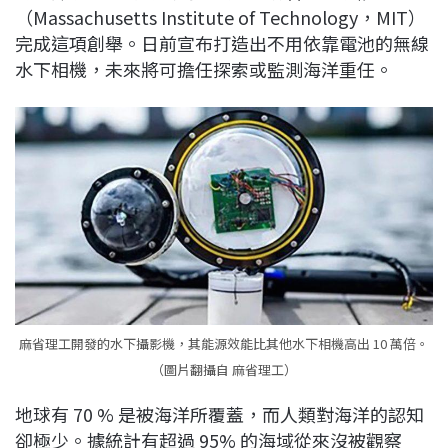
（Massachusetts Institute of Technology，MIT）
b
a
e
L
完成這項創舉。日前宣布打造出不用依靠電池的無線
o
d
d
i
水下相機，未來將可擔任探索或監測海洋重任。
o
s
I
n
k
n
k
麻省理工開發的水下攝影機，其能源效能比其他水下相機高出 10 萬倍。
（圖片翻攝自 麻省理工）
地球有 70 % 是被海洋所覆蓋，而人類對海洋的認知
卻極少。據統計有超過 95% 的海域從來沒被觀察