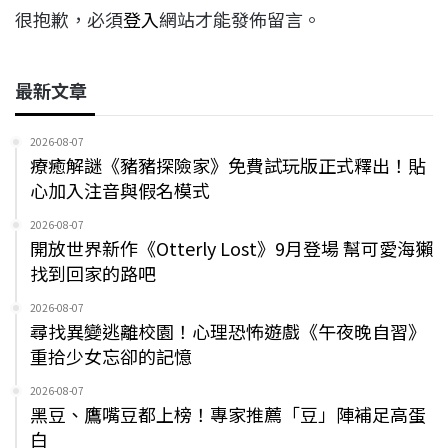
很抱歉，必須
登入
網站才能發佈留言。
最新文章
2026-08-07
療癒解謎《豬豬探險家》免費試玩版正式釋出！貼
心加入注音與假名模式
2026-08-07
開放世界新作《Otterly Lost》9月登場 幫可愛海獺
找到回家的路吧
2026-08-07
尋找異變逃離校園！心理恐怖遊戲《午夜晚自習》
重拾少女忘卻的記憶
2026-08-07
黑豆、鷹嘴豆都上榜！專家推薦「豆」陣補足高蛋
白