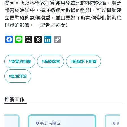
變因。所以科學家打算運用免電池的相機設備，廣泛
部署於海洋中，這樣透過大數據的監測，可以幫助建
立更準確的氣候模型，並且更好了解氣候變化對海底
世界的影響。（記者／劉閔）
F
L
X
T
L
C
a
i
h
i
o
c
n
r
n
p
e
e
e
k
y
免電池相機
海域探索
無線水下相機
b
a
e
L
o
d
d
i
監測洋流
o
s
I
n
k
n
k
推薦工作
高雄市前鎮區
高雄市