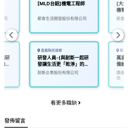
[MLD台鋁]機電工程師
[大好
機電部
公司
都會生活開發股份有限公司
都會生
嘉義縣民雄鄉
新北市
一起研
研發人員-(與耐斯一起研
萬家福
」的未
發讓生活更「乾淨」的未
備維護
來)1
北
耐斯企業股份有限公司
康達盛
司
看更多職缺
發佈留言