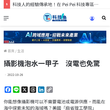
科技人的經驗傳承地！在 Pei Pei 科技專區，與學弟妹交流最硬核的技術
首頁
/
生活
攝影機泡水一甲子 沒電也免驚
2022-10-26
F
L
X
T
L
C
a
i
h
i
o
你能想像攝影機可以不需要電池或電源供應，而能在
c
n
r
n
p
海中探索未知的海域嗎？美國「麻省理工學院」
e
e
e
k
y