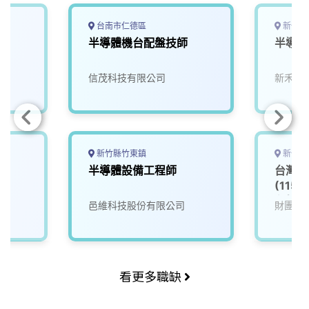
台南市仁德區
新竹縣
師
半導體機台配盤技師
半導體
信茂科技有限公司
新禾應
新竹縣竹東鎮
新竹市
師
半導體設備工程師
台灣半
(115
程師_
邑維科技股份有限公司
財團法
看更多職缺