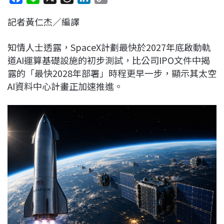
a
i
h
i
o
記者黃仁杰／編譯
c
n
r
n
p
e
e
e
k
y
知情人士透露，SpaceX計劃最快於2027年底啟動軌
b
a
e
L
道AI運算基礎設施的初步測試，比公司IPO文件中揭
o
d
d
i
露的「最快2028年部署」時程更早一步，顯示其太空
o
s
I
n
AI資料中心計畫正加速推進。
k
n
k