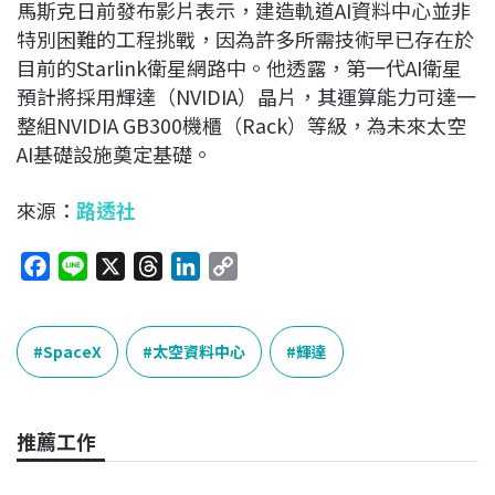
馬斯克日前發布影片表示，建造軌道AI資料中心並非
特別困難的工程挑戰，因為許多所需技術早已存在於
目前的Starlink衛星網路中。他透露，第一代AI衛星
預計將採用輝達（NVIDIA）晶片，其運算能力可達一
整組NVIDIA GB300機櫃（Rack）等級，為未來太空
AI基礎設施奠定基礎。
來源：
路透社
F
L
X
T
L
C
a
i
h
i
o
c
n
r
n
p
e
e
e
k
y
SpaceX
太空資料中心
輝達
b
a
e
L
o
d
d
i
o
s
I
n
推薦工作
k
n
k