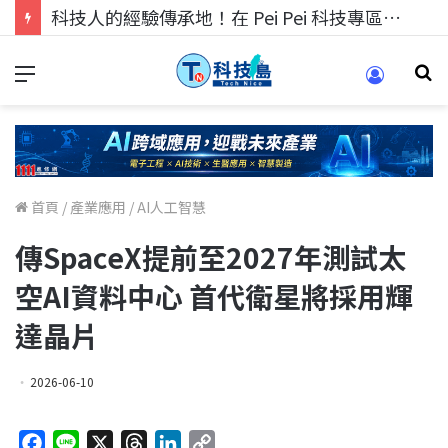
科技人的經驗傳承地！在 Pei Pei 科技專區，與學弟妹交流最硬核的技術
首頁
/
產業應用
/
AI人工智慧
傳SpaceX提前至2027年測試太
空AI資料中心 首代衛星將採用輝
達晶片
2026-06-10
F
L
X
T
L
C