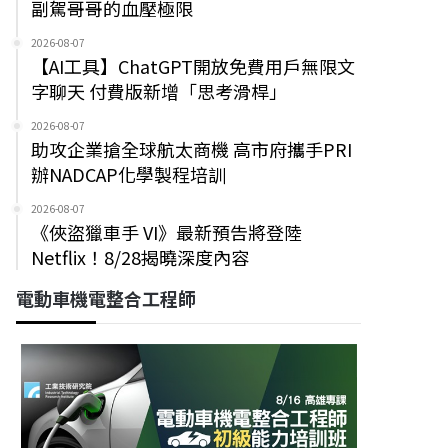
副駕哥哥的血壓極限
2026-08-07
【AI工具】ChatGPT開放免費用戶無限文
字聊天 付費版新增「思考滑桿」
2026-08-07
助攻企業搶全球航太商機 高市府攜手PRI
辦NADCAP化學製程培訓
2026-08-07
《俠盜獵車手 VI》最新預告將登陸
Netflix！8/28揭曉深度內容
電動車機電整合工程師