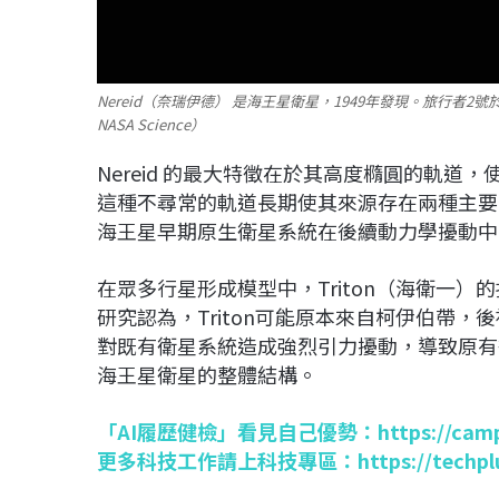
Nereid（奈瑞伊德） 是海王星衛星，1949年發現。旅行者2
NASA Science）
Nereid 的最大特徵在於其高度橢圓的軌
這種不尋常的軌道長期使其來源存在兩種主要
海王星早期原生衛星系統在後續動力學擾動中
在眾多行星形成模型中，Triton（海衛一
研究認為，Triton可能原本來自柯伊伯帶
對既有衛星系統造成強烈引力擾動，導致原有
海王星衛星的整體結構。
「AI履歷健檢」看見自己優勢：
https://cam
更多科技工作請上科技專區：
https://techp