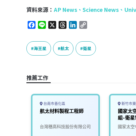
資料來源：
AP News
、
Science News
、
Univ
F
L
X
T
L
C
a
i
h
i
o
c
n
r
n
p
e
e
e
k
y
海王星
航太
衛星
b
a
e
L
o
d
d
i
o
s
I
n
推薦工作
k
n
k
台南市善化區
新竹市東
星整測
航太材料製程工程師
國家太
工程師
組-衛
台灣穗高科技股份有限公司
國家太空