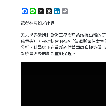
F
L
X
T
L
C
a
i
h
i
o
記者林育如／編譯
c
n
r
n
p
e
e
e
k
y
天文學界近期針對海王星衛星系統提出新的研究
b
a
e
L
瑞伊德）。根據結合 NASA「詹姆斯韋伯太
o
d
d
i
分析，科學家正在重新評估這顆軌道極為偏心
o
s
I
n
系統曾經歷的劇烈重組過程。
k
n
k