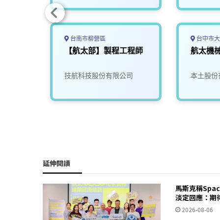
台南市柳營區
台中市大
站軟體工
【航太部】製程工程師
航太機
司
技航科技股份有限公司
本土股份
延伸閱讀
馬斯克稱Spa
淡定回應：期
2026-08-06