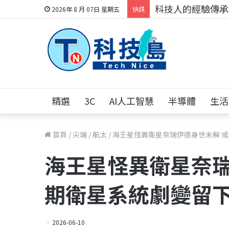
科技人的經驗傳承地
2026年 8 月 07日 星期五
快訊
精選
3C
AI人工智慧
半導體
生活
首頁
/
尖端
/
航太
/
海王星怪異衛星奈瑞伊德身世未解 
海王星怪異衛星奈瑞
期衛星系統劇變留
2026-06-10