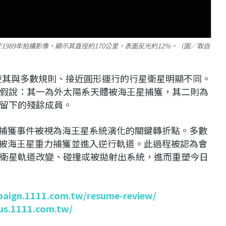
號於1989年拍攝影像，顯示其直徑約170公里，表面反光約12%。（圖／取自
道，使其與多數規則、接近圓形運行的行星衛星明顯不同。
假說：其一為外太陽系天體被海王星捕獲，其二則為
留下的殘餘成員。
）的捕獲事件被視為海王星系統演化的關鍵轉折點。多數
，後被海王星重力捕獲並進入逆行軌道。此過程被認為會
衛星軌道改變、碰撞或被拋射出系統，進而重塑今日
paign.1111.com.tw/resume-review/
lus.1111.com.tw/