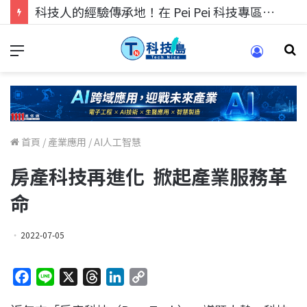
科技人的經驗傳承地！在 Pei Pei 科技專區，與學弟妹交流最硬核的技術
首頁
/
產業應用
/
AI人工智慧
房產科技再進化 掀起產業服務革
命
2022-07-05
F
L
X
T
L
C
a
i
h
i
o