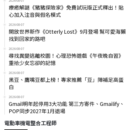
2026-08-07
療癒解謎《豬豬探險家》免費試玩版正式釋出！貼
心加入注音與假名模式
2026-08-07
開放世界新作《Otterly Lost》9月登場 幫可愛海獺
找到回家的路吧
2026-08-07
尋找異變逃離校園！心理恐怖遊戲《午夜晚自習》
重拾少女忘卻的記憶
2026-08-07
黑豆、鷹嘴豆都上榜！專家推薦「豆」陣補足高蛋
白
2026-08-07
Gmail明年起停用3大功能 第三方寄件、Gmailify、
POP同步2027年1月退場
電動車機電整合工程師