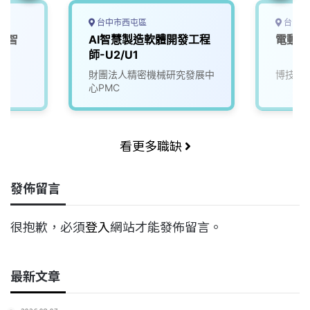
台中市西屯區
台中市
工智
AI智慧製造軟體開發工程
電動車
師
師-U2/U1
院
財團法人精密機械研究發展中
博技科
心PMC
看更多職缺
發佈留言
很抱歉，必須
登入
網站才能發佈留言。
最新文章