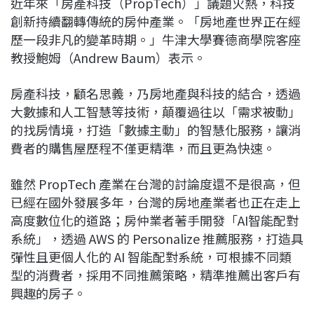
近年來「房產科技（PropTech）」議題火熱，科技
c
n
r
n
p
創新持續翻轉傳統的房仲產業。「房地產世界正在經
e
e
e
k
y
歷一段非凡的變革時期。」牛津大學賽德商學院客座
b
a
e
L
教授鮑姆（Andrew Baum）表示。
o
d
d
i
o
s
I
n
房產科技，顧名思義，乃房地產與科技的結合，透過
k
n
k
大數據和人工智慧等技術，顛覆過往以「需求被動」
的找房情境，打造「數據主動」的智慧化服務，讓消
費者的購售屋歷程不僅更精準，而且更為快速。
雖然 PropTech 產業在台灣的討論度還不是很高，但
已經在國外發展多年，台灣的房地產業者也正在走上
高度數位化的道路；房仲業者著手開發「AI智能配對
系統」，透過 AWS 的 Personalize 推薦服務，打造具
彈性且更個人化的 AI 智能配對系統，可根據不同類
型的消費者，採用不同推薦策略，精準推薦出客戶有
興趣的房子。