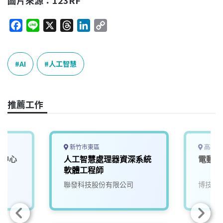
F
L
X
T
L
C
a
i
h
i
o
c
n
r
n
p
e
e
e
k
y
AI
人工智慧
b
a
e
L
o
d
d
i
o
s
I
n
推薦工作
k
n
k
新竹市東區
高雄市
學中心
人工智慧處理器資深系統
電動車
軟體工程師
聯發科技股份有限公司
博技科