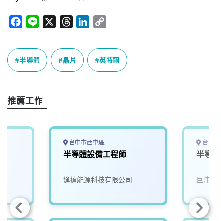
F
L
X
T
L
C
a
i
h
i
o
c
n
r
n
p
e
e
e
k
y
半導體
晶片
英特爾
b
a
e
L
o
d
d
i
o
s
I
n
推薦工作
k
n
k
台中市西屯區
台中市
半導體設備工程師
半導體
逢達能源科技有限公司
巨沛股