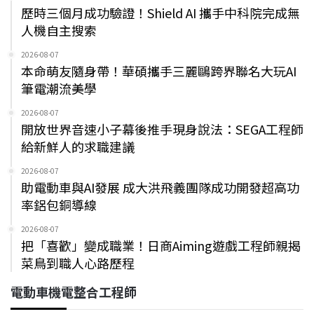
歷時三個月成功驗證！Shield AI 攜手中科院完成無
人機自主搜索
2026-08-07
本命萌友隨身帶！華碩攜手三麗鷗跨界聯名大玩AI
筆電潮流美學
2026-08-07
開放世界音速小子幕後推手現身說法：SEGA工程師
給新鮮人的求職建議
2026-08-07
助電動車與AI發展 成大洪飛義團隊成功開發超高功
率鋁包銅導線
2026-08-07
把「喜歡」變成職業！日商Aiming遊戲工程師親揭
菜鳥到職人心路歷程
電動車機電整合工程師