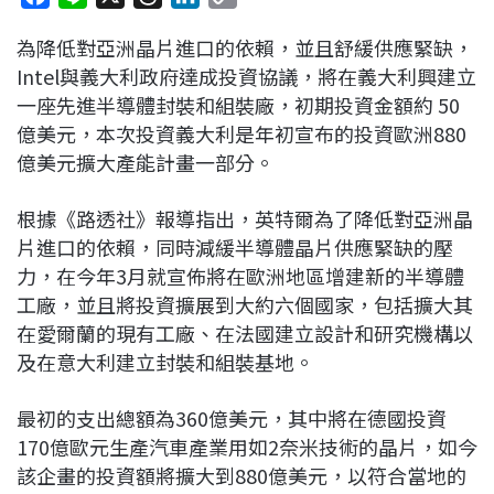
a
i
h
i
o
為降低對亞洲晶片進口的依賴，並且舒緩供應緊缺，
c
n
r
n
p
Intel與義大利政府達成投資協議，將在義大利興建立
e
e
e
k
y
一座先進半導體封裝和組裝廠，初期投資金額約 50
b
a
e
L
億美元，本次投資義大利是年初宣布的投資歐洲880
o
d
d
i
億美元擴大產能計畫一部分。
o
s
I
n
k
n
k
根據《路透社》報導指出，英特爾為了降低對亞洲晶
片進口的依賴，同時減緩半導體晶片供應緊缺的壓
力，在今年3月就宣佈將在歐洲地區增建新的半導體
工廠，並且將投資擴展到大約六個國家，包括擴大其
在愛爾蘭的現有工廠、在法國建立設計和研究機構以
及在意大利建立封裝和組裝基地。
最初的支出總額為360億美元，其中將在德國投資
170億歐元生產汽車產業用如2奈米技術的晶片，如今
該企畫的投資額將擴大到880億美元，以符合當地的