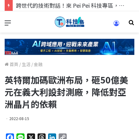
跨世代的技術對話！來 Pei Pei 科技專區，用專業洞察引領學弟妹成長
首頁
/
生活
/
金融
英特爾加碼歐洲布局，砸50億美
元在義大利設封測廠，降低對亞
洲晶片的依賴
2022-08-15
F
L
X
T
L
C