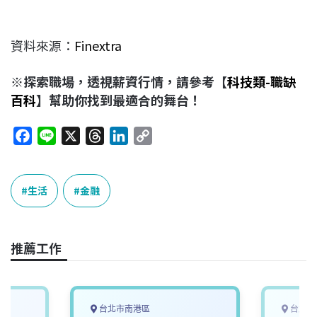
資料來源：
Finextra
※探索職場，透視薪資行情，請參考【
科技類-職缺
百科
】幫助你找到最適合的舞台！
F
L
X
T
L
C
a
i
h
i
o
c
n
r
n
p
e
e
e
k
y
生活
金融
b
a
e
L
o
d
d
i
o
s
I
n
推薦工作
k
n
k
台北市南港區
台北市