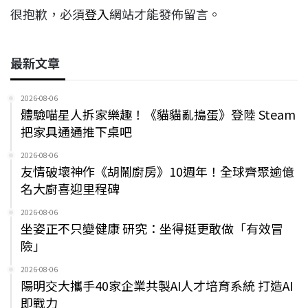
很抱歉，必須
登入
網站才能發佈留言。
最新文章
2026-08-06
體驗喵星人拆家樂趣！《貓貓亂搗蛋》登陸 Steam
把家具通通推下桌吧
2026-08-06
友情破壞神作《胡鬧廚房》10週年！全球齊聚逾億
名大廚喜迎里程碑
2026-08-06
坐姿正不只變健康 研究：坐得挺更敢做「有效冒
險」
2026-08-06
陽明交大攜手40家企業共製AI人才培育系統 打造AI
即戰力