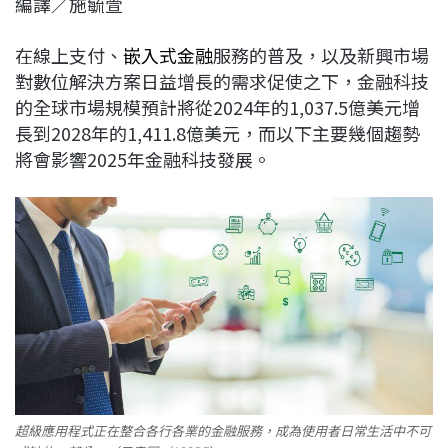
編譯／施毓萱
c
n
r
n
p
e
e
e
k
y
在線上支付、
嵌入式金融
服務的普及，以及新興市場
b
a
e
L
對數位解決方案日益增長的需求促使之下，金融科技
o
d
d
i
的全球市場規模預計將從2024年的1,037.5億美元增
o
s
I
n
長到2028年的1,411.8億美元，而以下主要幾個趨勢
k
n
k
將會影響2025年金融科技發展。
超級應用程式正在整合各行各業的金融服務，成為使用者日常生活中不可