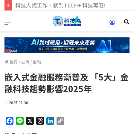
跨世代的技術對話！來 Pei Pei 科技專區，用專業洞察引領學弟妹成長
首頁
/
生活
/
金融
嵌入式金融服務漸普及 「5大」金
融科技趨勢影響2025年
2025-01-30
F
L
X
T
L
C
a
i
h
i
o