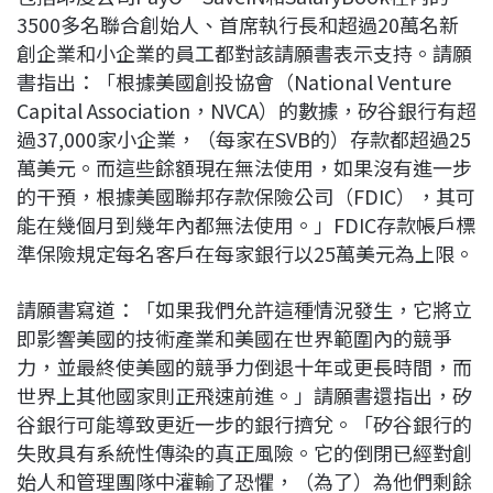
3500多名聯合創始人、首席執行長和超過20萬名新
創企業和小企業的員工都對該請願書表示支持。請願
書指出：「根據美國創投協會（National Venture
Capital Association，NVCA）的數據，矽谷銀行有超
過37,000家小企業，（每家在SVB的）存款都超過25
萬美元。而這些餘額現在無法使用，如果沒有進一步
的干預，根據美國聯邦存款保險公司（FDIC），其可
能在幾個月到幾年內都無法使用。」FDIC存款帳戶標
準保險規定每名客戶在每家銀行以25萬美元為上限。
請願書寫道：「如果我們允許這種情況發生，它將立
即影響美國的技術產業和美國在世界範圍內的競爭
力，並最終使美國的競爭力倒退十年或更長時間，而
世界上其他國家則正飛速前進。」請願書還指出，矽
谷銀行可能導致更近一步的銀行擠兌。「矽谷銀行的
失敗具有系統性傳染的真正風險。它的倒閉已經對創
始人和管理團隊中灌輸了恐懼，（為了）為他們剩餘