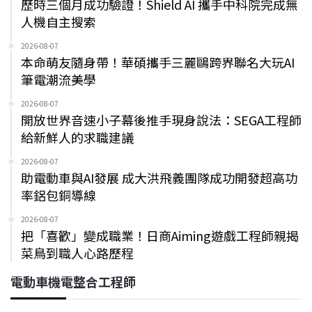
歷時三個月成功驗證！Shield AI 攜手中科院完成無
人機自主搜索
2026-08-07
本命萌友隨身帶！華碩攜手三麗鷗跨界聯名大玩AI
筆電潮流美學
2026-08-07
開放世界音速小子幕後推手現身說法：SEGA工程師
給新鮮人的求職建議
2026-08-07
助電動車與AI發展 成大洪飛義團隊成功開發超高功
率鋁包銅導線
2026-08-07
把「喜歡」變成職業！日商Aiming遊戲工程師親揭
菜鳥到職人心路歷程
電動車機電整合工程師