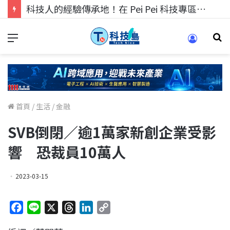
科技人的經驗傳承地！在 Pei Pei 科技專區，與學弟妹交流最硬核的技術
首頁
/
生活
/
金融
SVB倒閉／逾1萬家新創企業受影
響 恐裁員10萬人
2023-03-15
F
L
X
T
L
C
a
i
h
i
o