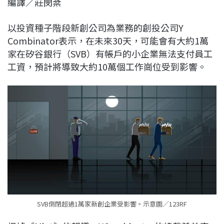
編譯／莊閔棻
c
n
r
n
p
e
e
e
k
y
以投資種子階段新創公司為業務的創投公司Y
b
a
e
L
Combinator表示，在未來30天，可能會有大約1萬
o
d
d
i
家在矽谷銀行（SVB）有帳戶的小企業無法支付員工
o
s
I
n
工資，預計將導致大約10萬個工作崗位受到影響。
k
n
k
SVB倒閉超過1萬家新創企業受影響。示意圖／123RF