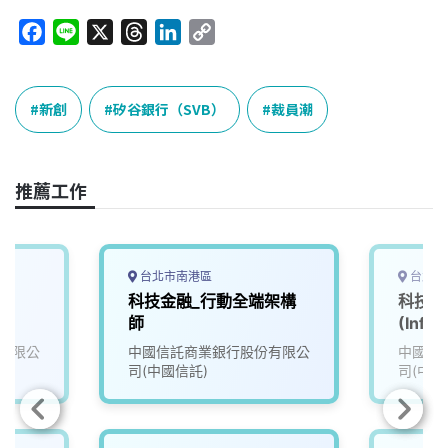
F
L
X
T
L
C
a
i
h
i
o
c
n
r
n
p
e
e
e
k
y
新創
矽谷銀行（SVB）
裁員潮
b
a
e
L
o
d
d
i
o
s
I
n
推薦工作
k
n
k
台北市南港區
台北市
師
科技金融_行動全端架構
科技金
師
(Infra)
有限公
中國信託商業銀行股份有限公
中國信
司(中國信託)
司(中國