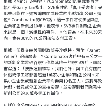
根據《Mint》的報導，YCombinator的總裁兼首席
執行長Garry Tan指出，SVB事件的「真正受害者」是
那些可能在下週被迫關閉或停業的小型新創公司。這
位Y-Combinator的CEO說，這一事件將使美國新創
企業和創新倒退10年。他表示，SVB事件對新創企業
來說是一個「滅絕性的事件」。他認為，在未來30天
內，會有30%的YC公司無法支付工資。
根據一份提交給美國財政部長珍妮特·葉倫（Janet
Yellen）的請願書，Y Combinator客戶中有三分之一
的新創企業將矽谷銀行作為其唯一的銀行帳戶。請願
書寫道：「按照這個標準，我們估計，與工資有關的
休假或停工將影響超過1萬家小企業和新創公司。如
果小型企業或新創企業平均僱用10名工人，這將導致
休假、裁員或停工的直接影響，並影響到我們業務中
新創公司的10萬多個工作崗位。」
包括印度公司PayO、SaveIN和SalaryBook在內的