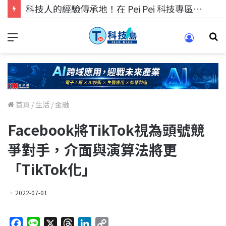
科技人的經驗傳承地！在 Pei Pei 科技專區，與學弟妹交流最硬核的技術
首頁
/
生活
/
金融
Facebook將TikTok視為頭號競
爭對手，介面與演算法將更
「TikTok化」
2022-07-01
F
L
X
T
L
C