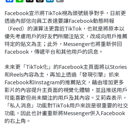
a
i
h
i
o
Facebook宣示將TikTok視為頭號競爭對手，日前更
c
n
r
n
p
透過內部信向員工表達要讓Facebook動態時報
e
e
e
k
y
（Feed）的演算法更靠近TikTok，也就是將原本以
b
a
e
L
優先考慮用戶的好友們所關注貼文，改成向用戶推薦
o
d
d
i
特定的貼文為主；此外，Messenger也將重新併回
o
s
I
n
Facebook，傳遞平台和其他用戶的訊息。
k
n
k
未來更「TikTok化」的Facebook主頁面將以Stories
和Reels內容為主，再加上透過「發現引擎」抓來
Facebook和Instagram的推薦貼文，藉由增加更多
影片的內容提升主頁面的視覺化體驗，並且推送用戶
可能喜歡但尚未關注的用戶及其內容。艾莉森表示，
「私人消息」功能對TikTok用戶來說是很重要的社交
功能，因此也計畫重新將Messenger併入Facebook
的右上角。