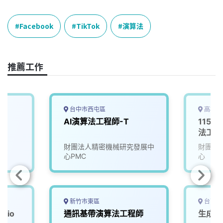
a
i
h
i
o
c
n
r
n
p
e
e
e
k
y
Facebook
TikTok
演算法
b
a
e
L
o
d
d
i
o
s
I
n
推薦工作
k
n
k
台中市西屯區
高雄市
師
AI演算法工程師-T
115D
法工程
財團法人精密機械研究發展中
財團法
心PMC
心
新竹市東區
台南市
dio
通訊基帶演算法工程師
生成式