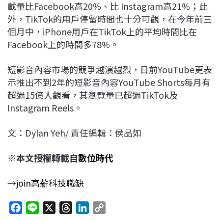
載量比Facebook高20%、比 Instagram高21%；此
外，TikTok的用戶停留時間也十分可觀，在今年前三
個月中，iPhone用戶在TikTok上的平均時間比在
Facebook上的時間多78%。
短影音內容市場的競爭越演越烈，日前YouTube更表
示推出不到2年的短影音內容YouTube Shorts每月有
超過15億人觀看，其瀏覽量已超過TikTok及
Instagram Reels。
文：Dylan Yeh/ 責任編輯：侯品如
※本文授權轉載自
數位時代
→
join高薪科技職缺
F
L
X
T
L
C