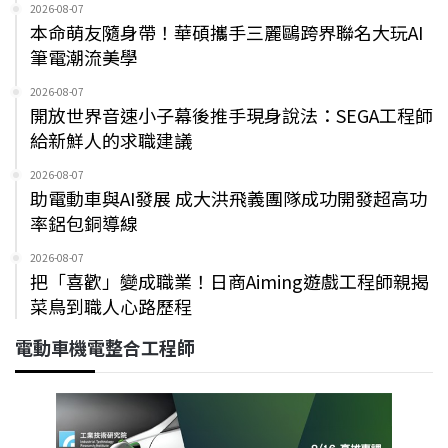
2026-08-07
本命萌友隨身帶！華碩攜手三麗鷗跨界聯名大玩AI
筆電潮流美學
2026-08-07
開放世界音速小子幕後推手現身說法：SEGA工程師
給新鮮人的求職建議
2026-08-07
助電動車與AI發展 成大洪飛義團隊成功開發超高功
率鋁包銅導線
2026-08-07
把「喜歡」變成職業！日商Aiming遊戲工程師親揭
菜鳥到職人心路歷程
電動車機電整合工程師