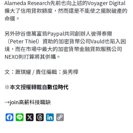
Alameda Research先前也向上述的Voyager Digital
擴大了信用貸款額度，然而還是不能使之擺脫破產的
命運。
另外矽谷億萬富翁Paypal共同創辦人彼得泰爾
（Peter Thiel）資助的加密貨幣公司Vauld也陷入困
境，而在市場中最大的加密貨幣金融貸款服務公司
NEXO則打算將其併購。
文：蕭琪耀 / 責任編輯：吳秀樺
※本文授權轉載自
數位時代
→
join高薪科技職缺
F
L
X
T
L
C
a
i
h
i
o
c
n
r
n
p