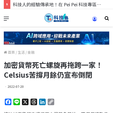
科技人的經驗傳承地！在 Pei Pei 科技專區，與學弟妹交流最硬核的技術
首頁
/
生活
/
金融
加密貨幣死亡螺旋再拖跨一家！
Celsius苦撐月餘仍宣布倒閉
2022-07-20
F
L
X
T
L
C
a
i
h
i
o