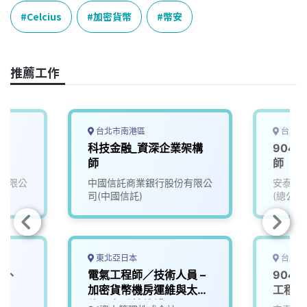
e
e
e
k
y
Celcius
加密貨幣
幣安
b
a
e
L
o
d
d
i
o
s
I
n
推薦工作
k
n
k
台北市南港區
台北市
師
科技金融_資深企業架構
904
師
師
有限公
中國信託商業銀行股份有限公
安泰商
司(中國信託)
(總公司
東北亞日本
台北市
幣、
電氣工程師／技術人員 –
904
加密貨幣機房運維與太陽
工程師
能電力系統維護