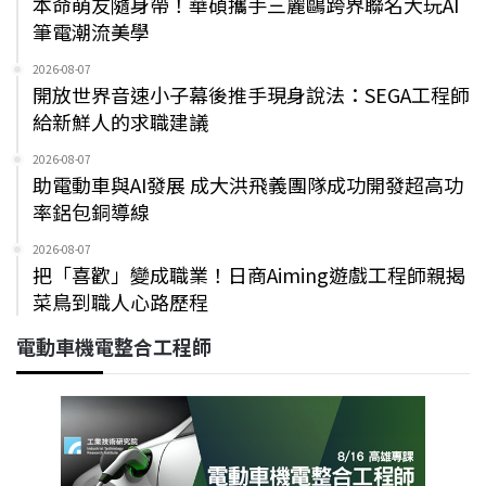
本命萌友隨身帶！華碩攜手三麗鷗跨界聯名大玩AI
筆電潮流美學
2026-08-07
開放世界音速小子幕後推手現身說法：SEGA工程師
給新鮮人的求職建議
2026-08-07
助電動車與AI發展 成大洪飛義團隊成功開發超高功
率鋁包銅導線
2026-08-07
把「喜歡」變成職業！日商Aiming遊戲工程師親揭
菜鳥到職人心路歷程
電動車機電整合工程師