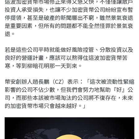
這波加密貨幣市場修正來得又急又快，不僅僅讓散戶
c
n
r
n
p
投資人承受損失，也讓不少加密貨幣公司紛紛宣布暫
e
e
e
k
y
停提領，甚至是破產的新聞層出不窮，雖然景氣衰退
b
a
e
L
是重要因素，但所有的問題都不能全然怪罪於景氣衰
o
d
d
i
退。
o
s
I
n
k
n
k
若是這些公司平時就能做好風險控管、分散投資以及
良好的營運計畫，應該可以熬得住這波加密貨幣苦
寒，等到柳暗花明那一天到來。
幣安創辦人趙長鵬（CZ）表示：「這次被流動性緊縮
影響的公司不佔少數，但我們會努力地幫助『好』公
司，而那些本該被市場淘汰的公司將不復存在，未來
的加密貨幣市場只會越來越好。」