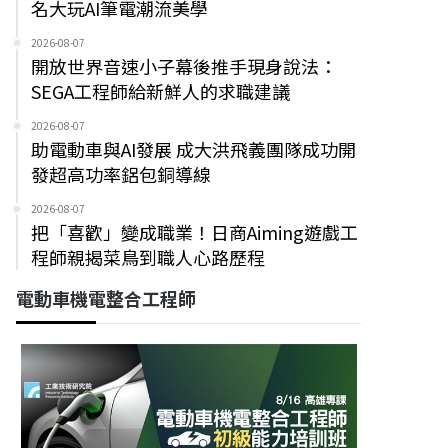
名大玩AI筆電潮流美學
2026-08-07
開放世界音速小子幕後推手現身說法：
SEGA工程師給新鮮人的求職建議
2026-08-07
助電動車與AI發展 成大洪飛義團隊成功開
發超高功率鋁包銅導線
2026-08-07
把「喜歡」變成職業！日商Aiming遊戲工
程師親揭菜鳥到職人心路歷程
電動車機電整合工程師