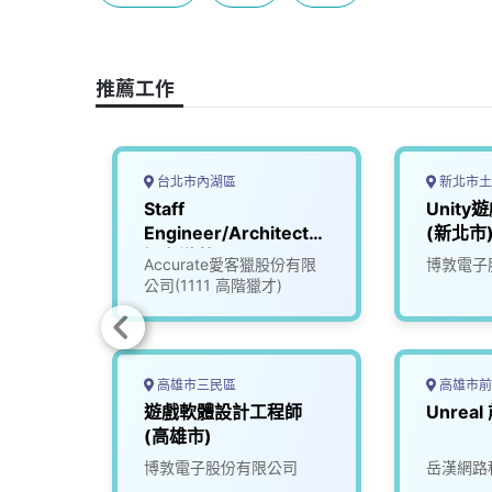
b
a
e
L
o
d
d
i
o
s
I
n
推薦工作
k
n
k
台北市內湖區
新北市土
遊戲公
Staff
Unit
Engineer/Architect_
(新北市
知名遊戲公司
份有限
Accurate愛客獵股份有限
博敦電子
(3008596)
公司(1111 高階獵才)
高雄市三民區
高雄市前
遊戲軟體設計工程師
Unrea
(高雄市)
博敦電子股份有限公司
岳漢網路