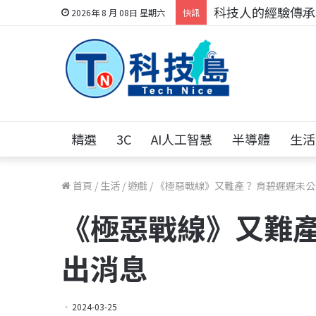
科技人的經驗傳承地
2026年 8 月 08日 星期六
快訊
精選
3C
AI人工智慧
半導體
生活
首頁
/
生活
/
遊戲
/
《極惡戰線》又難產？ 育碧遲遲未
《極惡戰線》又難產
出消息
2024-03-25