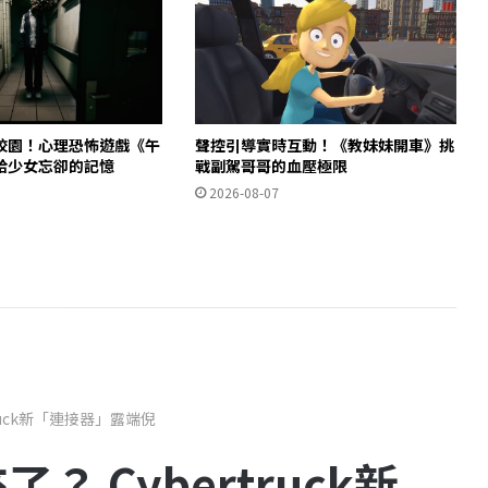
校園！心理恐怖遊戲《午
聲控引導實時互動！《教妹妹開車》挑
拾少女忘卻的記憶
戰副駕哥哥的血壓極限
2026-08-07