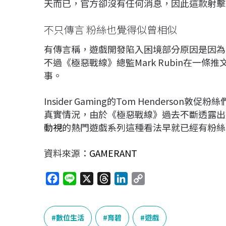
天而已，官方卻沒有任何消息，因此這款射擊
不只傳言 粉絲也覺得似曾相似
有傳言稱，遊戲開發陷入困境部分原因是因為
不過《極惡戰線》總監Mark Rubin在一條推文
事。
Insider Gaming的Tom Hender
真實情況，由於《極惡戰線》過去不斷透露出
動視
的熱門遊戲系列這種看法早就已經有粉絲
資料來源：
GAMERANT
F
L
X
T
L
C
a
i
h
i
o
c
n
r
n
p
e
e
e
k
y
數位生活
育碧
遊戲