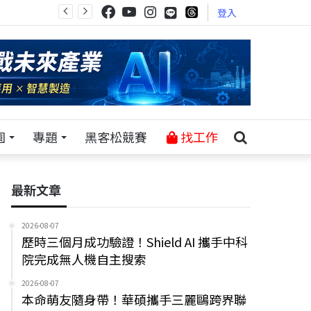
登入
園
專題
黑客松競賽
找工作
最新文章
2026-08-07
歷時三個月成功驗證！Shield AI 攜手中科
院完成無人機自主搜索
2026-08-07
本命萌友隨身帶！華碩攜手三麗鷗跨界聯