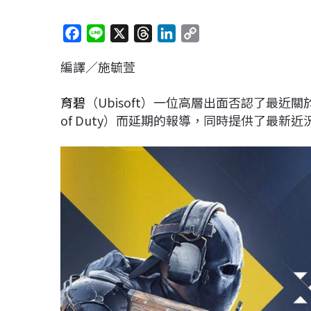
F
L
X
T
L
C
a
i
h
i
o
編譯／施毓萱
c
n
r
n
p
e
e
e
k
y
育碧
（Ubisoft）一位高層出面否認了最近關於
b
a
e
L
of Duty）而延期的報導，同時提供了最新近
o
d
d
i
o
s
I
n
k
n
k