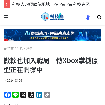
科技人找工作，就到TECH+ 科技專區!
首頁
/
生活
/
遊戲
微軟也加入戰局 傳Xbox掌機原
型正在開發中
2024-03-26
F
L
X
T
L
C
a
i
h
i
o