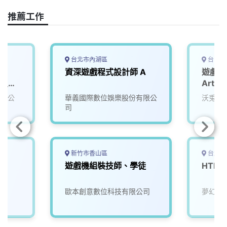
o
d
d
i
o
s
I
n
推薦工作
k
n
k
台北市內湖區
台中市
資深遊戲程式設計師 A
遊戲技術
ct_知
Artsit
96)
有限公
華義國際數位娛樂股份有限公
沃兎奈
司
新竹市香山區
台北市
遊戲機組裝技師、學徒
HTM
歐本創意數位科技有限公司
夢幻互