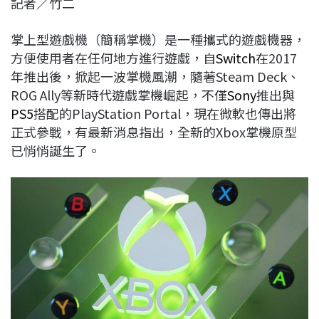
記者／竹二
c
n
r
n
p
e
e
e
k
y
掌上型遊戲機（簡稱掌機）是一種攜式的遊戲機器，
b
a
e
L
方便使用者在任何地方進行遊戲，自
Switch
在2017
o
d
d
i
年推出後，掀起一波掌機風潮，隨著Steam Deck、
o
s
I
n
ROG Ally等新時代遊戲掌機崛起，不僅
Sony
推出與
k
n
k
PS5
搭配的PlayStation Portal，現在微軟也傳出將
正式參戰，有最新消息指出，全新的Xbox掌機原型
已悄悄誕生了。