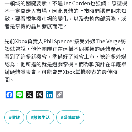
一領域的關鍵要素，不過Jez Corden也強調，原型機
不一定會走入市場，因此具體的上市時間還是個未知
數，要看視掌機市場的變化，以及微軟內部策略，或
者是掌機的晶片發展而定。
先前Xbox負責人Phil Spencer接受外媒The Verge訪
談就曾說，他們團隊正在建構不同種類的硬體產品，
看到了許多新機會，準備好了就會上市，被許多外媒
認為，他所指的就是遊戲掌機。而微軟預計在年底舉
辦硬體發表會，可能會是Xbox掌機發表的最佳時
間。
F
L
X
T
L
C
a
i
h
i
o
c
n
r
n
p
e
e
e
k
y
微軟
數位生活
遊戲電競
b
a
e
L