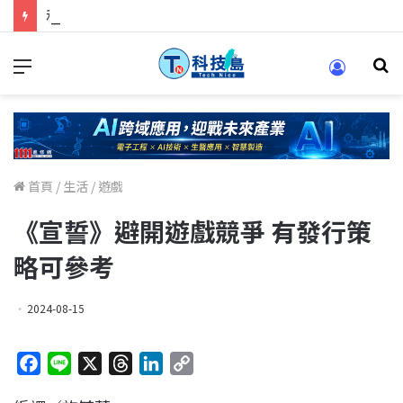
科技人找工作，就到TECH+ 科技專區!
首頁
/
生活
/
遊戲
《宣誓》避開遊戲競爭 有發行策
略可參考
2024-08-15
F
L
X
T
L
C
a
i
h
i
o