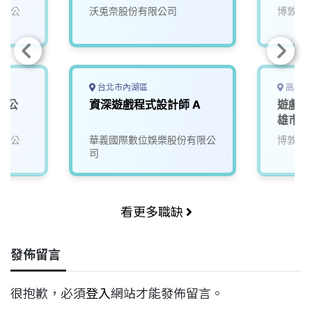
96)
有限公
沃兎奈股份有限公司
博敦電
台北市內湖區
高雄市
戲公
資深遊戲程式設計師 A
遊戲機
雄市)
有限公
華義國際數位娛樂股份有限公
博敦電
司
看更多職缺
發佈留言
很抱歉，必須
登入
網站才能發佈留言。