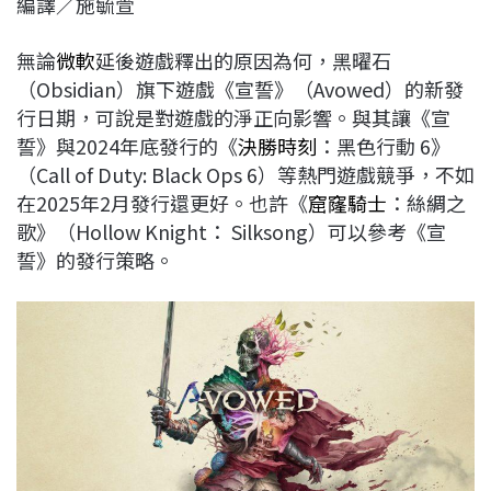
編譯／施毓萱
c
n
r
n
p
e
e
e
k
y
無論
微軟
延後遊戲釋出的原因為何，黑曜石
b
a
e
L
（Obsidian）旗下遊戲《宣誓》（Avowed）的新發
o
d
d
i
行日期，可說是對遊戲的淨正向影響。與其讓《宣
o
s
I
n
誓》與2024年底發行的《
決勝時刻
：黑色行動 6》
k
n
k
（Call of Duty: Black Ops 6）等熱門遊戲競爭，不如
在2025年2月發行還更好。也許《
窟窿騎士
：絲綢之
歌》（Hollow Knight： Silksong）可以參考《宣
誓》的發行策略。