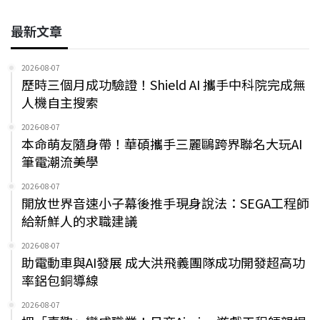
最新文章
2026-08-07
歷時三個月成功驗證！Shield AI 攜手中科院完成無
人機自主搜索
2026-08-07
本命萌友隨身帶！華碩攜手三麗鷗跨界聯名大玩AI
筆電潮流美學
2026-08-07
開放世界音速小子幕後推手現身說法：SEGA工程師
給新鮮人的求職建議
2026-08-07
助電動車與AI發展 成大洪飛義團隊成功開發超高功
率鋁包銅導線
2026-08-07