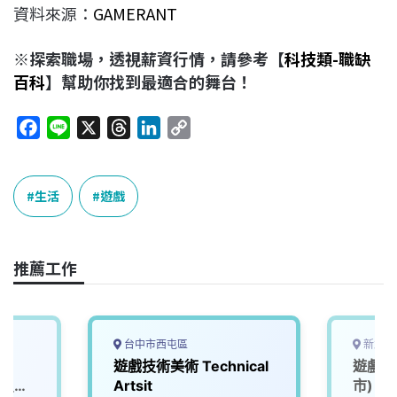
資料來源：
GAMERANT
※探索職場，透視薪資行情，請參考【
科技類-職缺
百科
】幫助你找到最適合的舞台！
F
L
X
T
L
C
a
i
h
i
o
c
n
r
n
p
e
e
e
k
y
生活
遊戲
b
a
e
L
o
d
d
i
o
s
I
n
推薦工作
k
n
k
台中市西屯區
新北市
遊戲技術美術 Technical
遊戲測
ct_知
Artsit
市)