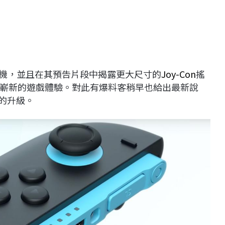
機，並且在其預告片段中揭露更大尺寸的
Joy-Con
搖
嶄新的遊戲體驗。對此有爆料客稍早也給出最新說
開的升級。