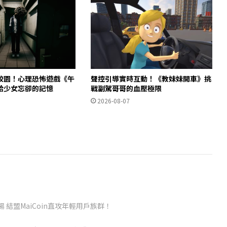
校園！心理恐怖遊戲《午
聲控引導實時互動！《教妹妹開車》挑
拾少女忘卻的記憶
戰副駕哥哥的血壓極限
2026-08-07