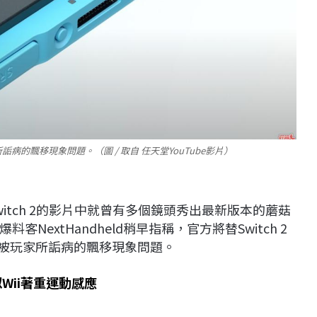
詬病的飄移現象問題。（圖 / 取自 任天堂YouTube影片）
itch 2的影片中就曾有多個鏡頭秀出最新版本的蘑菇
extHandheld稍早指稱，官方將替Switch 2
以來被玩家所詬病的飄移現象問題。
Wii著重運動感應