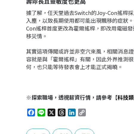
壽命長且靈敏度也更高
據了解，任天堂過去Switch的Joy-Co
入塵，以致長期使用都可能出現飄移的症狀。也因
Con搖桿首度更改為霍爾搖桿，即改用電磁
移災情。
其實這項傳聞或許並非空穴來風，相關消息證
容就是與「霍爾搖桿」有關，因此外界推測很可
何，也只能等待發表會上才能正式揭曉。
※探索職場，透視薪資行情，請參考【
科技類
F
L
X
T
L
C
a
i
h
i
o
c
n
r
n
p