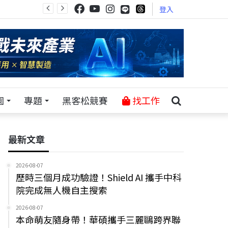
登入
園
專題
黑客松競賽
找工作
最新文章
2026-08-07
歷時三個月成功驗證！Shield AI 攜手中科
院完成無人機自主搜索
2026-08-07
本命萌友隨身帶！華碩攜手三麗鷗跨界聯