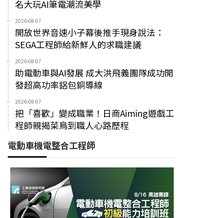
名大玩AI筆電潮流美學
2026-08-07
開放世界音速小子幕後推手現身說法：
SEGA工程師給新鮮人的求職建議
2026-08-07
助電動車與AI發展 成大洪飛義團隊成功開
發超高功率鋁包銅導線
2026-08-07
把「喜歡」變成職業！日商Aiming遊戲工
程師親揭菜鳥到職人心路歷程
電動車機電整合工程師