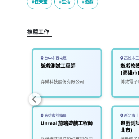
e
e
e
k
y
任天堂
生活
遊戲
b
a
e
L
o
d
d
i
o
s
I
n
推薦工作
k
n
k
台中市西屯區
高雄市三
、學徒
遊戲測試工程師
遊戲軟
(高雄市
限公司
弈樂科技股份有限公司
博敦電子
高雄市前鎮區
新北市土
遊戲動畫
Unreal 前端遊戲工程師
遊戲測試
北市)
公司
岳漢網路科技股份有限公司
博敦電子