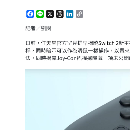
F
L
X
T
L
C
a
i
h
i
o
記者／劉閔
c
n
r
n
p
e
e
e
k
y
日前，
任天堂
官方罕見提早揭曉
Switch 2
新主
b
a
e
L
桿，同時暗示可以作為滑鼠一樣操作，以帶來
o
d
d
i
法，同時揭露Joy-Con搖桿還隱藏一項未公
o
s
I
n
k
n
k