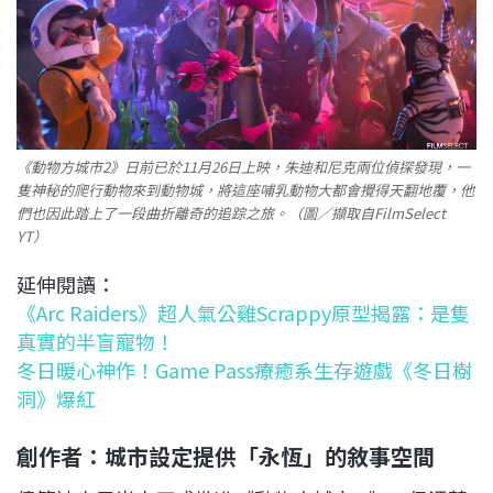
《動物方城市2》日前已於11月26日上映，朱迪和尼克兩位偵探發現，一
隻神秘的爬行動物來到動物城，將這座哺乳動物大都會攪得天翻地覆，他
們也因此踏上了一段曲折離奇的追踪之旅。（圖／擷取自FilmSelect
YT）
延伸閱讀：
《Arc Raiders》超人氣公雞Scrappy原型揭露：是隻
真實的半盲寵物！
冬日暖心神作！Game Pass療癒系生存遊戲《冬日樹
洞》爆紅
創作者：城市設定提供「永恆」的敘事空間