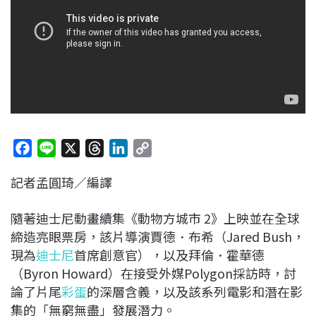
F
L
X
T
L
C
a
i
h
i
o
記者孟圓琦／編譯
c
n
r
n
p
e
e
e
k
y
隨著迪士尼動畫續集《動物方城市 2》上映並在全球
b
a
e
L
締造亮眼票房，該片導演賈德．布希（Jared Bush，
o
d
d
i
現為
迪士尼
首席創意官），以及拜倫．霍華德
o
s
I
n
（Byron Howard）在接受外媒Polygon採訪時，討
k
n
k
論了片尾
彩蛋
的深層含義，以及該系列電影和潛在影
集的「無窮無盡」發展潛力。