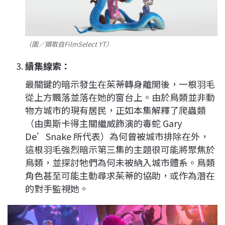
（圖／擷取自FilmSelect YT）
續集線索：
最關鍵的暗示發生在茱蒂轉身離開後，一根羽毛
從上方飄落並落在她的窗台上。由於鳥類並非動
物方城市的現有居民，正如本集解釋了爬蟲類
（由奧斯卡得主關繼威飾演的毒蛇 Gary
De’Snake 所代表）為何曾被城市排除在外，
這根羽毛強烈暗示第三集的主題很可能將聚焦於
鳥類，並探討牠們為何未被納入城市體系。鳥類
角色甚至可能主動尋求茱蒂的協助，或作為潛在
的對手監視她。