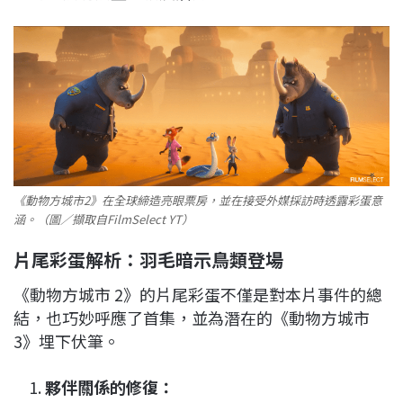
《動物方城市2》在全球締造亮眼票房，並在接受外媒採訪時透露彩蛋意
涵。（圖／擷取自FilmSelect YT）
片尾彩蛋解析：羽毛暗示鳥類登場
《動物方城市 2》的片尾彩蛋不僅是對本片事件的總
結，也巧妙呼應了首集，並為潛在的《動物方城市
3》埋下伏筆。
夥伴關係的修復：