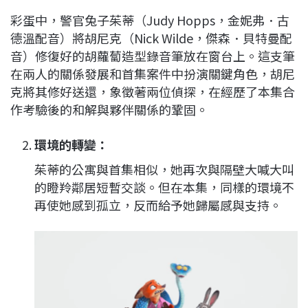
彩蛋中，警官兔子茱蒂（Judy Hopps，金妮弗．古
德溫配音）將胡尼克（Nick Wilde，傑森．貝特曼配
音）修復好的胡蘿蔔造型錄音筆放在窗台上。這支筆
在兩人的關係發展和首集案件中扮演關鍵角色，胡尼
克將其修好送還，象徵著兩位偵探，在經歷了本集合
作考驗後的和解與夥伴關係的鞏固。
環境的轉變：
茱蒂的公寓與首集相似，她再次與隔壁大喊大叫
的瞪羚鄰居短暫交談。但在本集，同樣的環境不
再使她感到孤立，反而給予她歸屬感與支持。