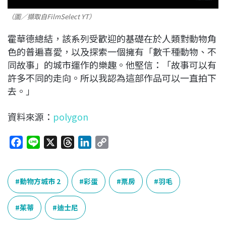
（圖／擷取自FilmSelect YT）
霍華德總結，該系列受歡迎的基礎在於人類對動物角
色的普遍喜愛，以及探索一個擁有「數千種動物、不
同故事」的城市運作的樂趣。他堅信：「故事可以有
許多不同的走向。所以我認為這部作品可以一直拍下
去。」
資料來源：
polygon
F
L
X
T
L
C
a
i
h
i
o
c
n
r
n
p
e
e
e
k
y
動物方城市 2
彩蛋
票房
羽毛
b
a
e
L
o
d
d
i
茱蒂
迪士尼
o
s
I
n