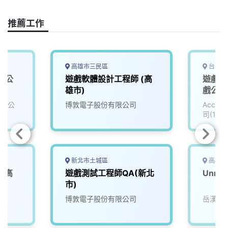
k
n
k
推薦工作
高雄市三民區
台中市
戲公
遊戲軟體設計工程師 (高
遊戲資
雄市)
戲公司 
有限公
博敦電子股份有限公司
Accu
司(111
新北市土城區
高雄市
(高
遊戲測試工程師QA(新北
Unre
市)
博敦電子股份有限公司
岳漢網