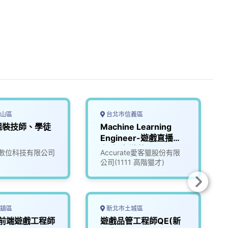
山區
台北市信義區
組裝技師、學徒
Machine Learning
Engineer-遊戲直播平
台_知名遊戲公司
數位科技有限公司
Accurate愛客獵股份有限
(3005837)
公司(1111 高階獵才)
鎮區
新北市土城區
l 前端遊戲工程師
遊戲品管工程師QE(新