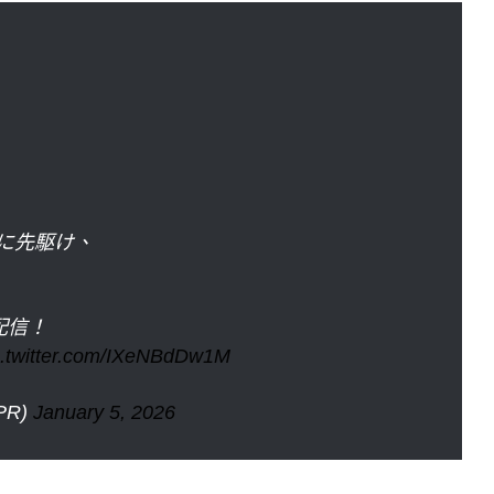
に先駆け、
配信！
c.twitter.com/IXeNBdDw1M
PR)
January 5, 2026