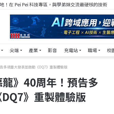
！在 Pei Pei 科技專區，與學弟妹交流最硬核的技術
尖端
產業
影音
充電站
職場
校
預告多項重大發表並啟動《DQ7》重製體驗版
惡龍》40周年！預告多
DQ7》重製體驗版