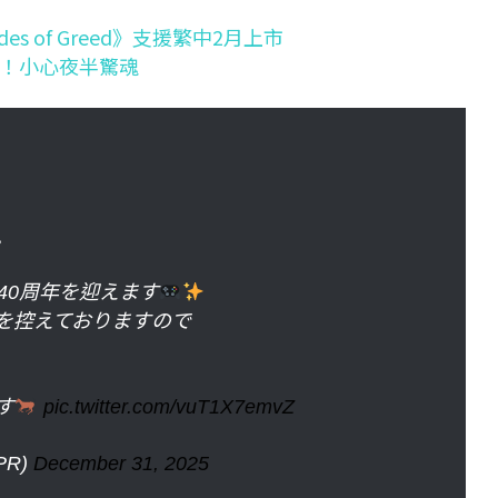
es of Greed》支援繁中2月上市
m！小心夜半驚魂
。
40周年を迎えます
を控えておりますので
す
pic.twitter.com/vuT1X7emvZ
PR)
December 31, 2025