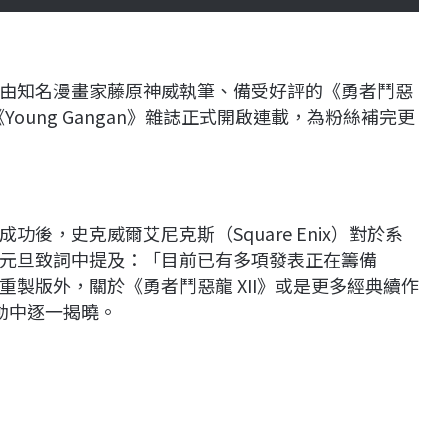
由知名漫畫家藤原神威執筆、備受好評的《勇者鬥惡
的《Young Gangan》雜誌正式開啟連載，為粉絲補完更
大獲成功後，史克威爾艾尼克斯（Square Enix）對於系
 日元旦致詞中提及：「目前已有多項發表正在籌備
重製版外，關於《勇者鬥惡龍 XII》或是更多經典續作
活動中逐一揭曉。