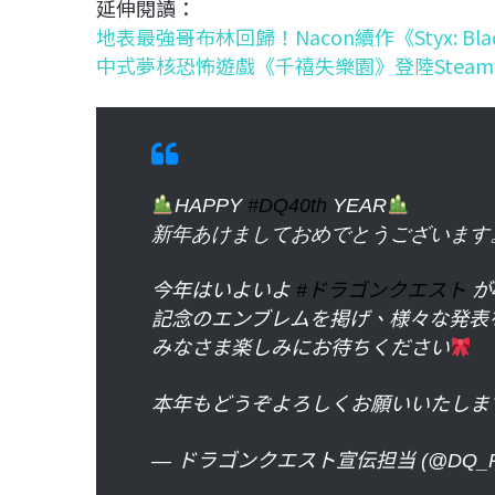
延伸閱讀：
地表最強哥布林回歸！Nacon續作《Styx: Blad
中式夢核恐怖遊戲《千禧失樂園》登陸Stea
HAPPY
#DQ40th
YEAR
新年あけましておめでとうございます
今年はいよいよ
#ドラゴンクエスト
が
記念のエンブレムを掲げ、様々な発表
みなさま楽しみにお待ちください
本年もどうぞよろしくお願いいたしま
— ドラゴンクエスト宣伝担当 (@DQ_