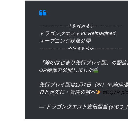
┈ ┈┈ ┈┈⊹⊱≼≽⊰⊹┈┈ ┈┈ ┈
ドラゴンクエストVII Reimagined
オープニング映像公開
┈ ┈┈ ┈┈⊹⊱≼≽⊰⊹┈┈ ┈┈ ┈
「旅のはじまり先行プレイ版」の配信
OP映像を公開しました
先行プレイ版は1月7日（水）午前0時
ひと足先に、冒険の旅へ
#DQ7R
pi
— ドラゴンクエスト宣伝担当 (@DQ_