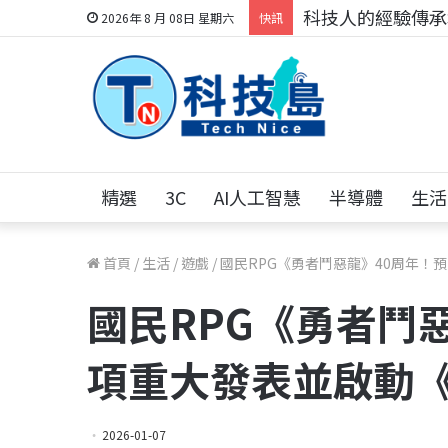
科技人的經驗傳承地
2026年 8 月 08日 星期六
快訊
精選
3C
AI人工智慧
半導體
生活
首頁
/
生活
/
遊戲
/
國民RPG《勇者鬥惡龍》40周年！
國民RPG《勇者鬥
項重大發表並啟動《
2026-01-07