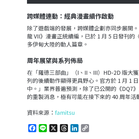
跨媒體連動：經典漫畫續作啟動
除了遊戲端的發展，跨媒體企劃亦同步展開。
龍 VII》漫畫正統續編，已於 1 月 5 日發刊
多伊甸大陸的動人篇章。
周年展望與系列佈局
在「羅德三部曲」（I、II、III）HD-2D 版
列的後續動作顯得更具野心。官方於 1 月 1
中。」業界普遍預測，除了已公開的《DQ7》
的重製消息，極有可能在接下來的 40 周年
資料來源：
famitsu
F
L
X
T
L
C
a
i
h
i
o