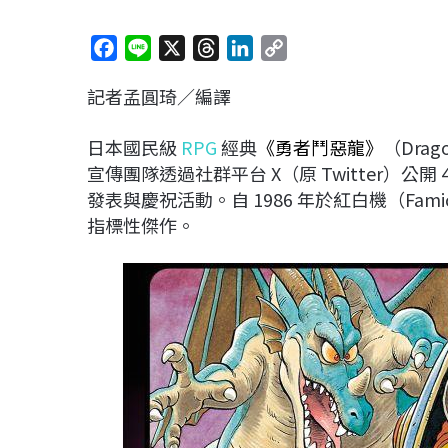
F
L
X
T
L
C
a
i
h
i
o
記者孟圓琦／編譯
c
n
r
n
p
e
e
e
k
y
日本國民級
RPG
經典
《勇者鬥惡龍》
（Dra
b
a
e
L
宣傳團隊透過社群平台 X（原 Twitter）
o
d
d
i
發表與慶祝活動。自 1986 年於紅白機（F
o
s
I
n
指標性傑作。
k
n
k