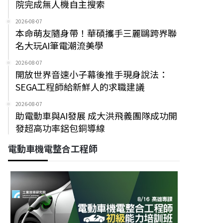
院完成無人機自主搜索
2026-08-07
本命萌友隨身帶！華碩攜手三麗鷗跨界聯
名大玩AI筆電潮流美學
2026-08-07
開放世界音速小子幕後推手現身說法：
SEGA工程師給新鮮人的求職建議
2026-08-07
助電動車與AI發展 成大洪飛義團隊成功開
發超高功率鋁包銅導線
電動車機電整合工程師