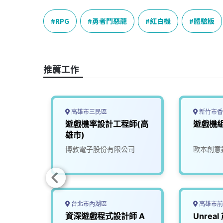
c
n
r
n
p
e
e
e
k
y
RPG
勇者鬥惡龍
紅白機
體驗版
b
a
e
L
o
d
d
i
o
s
I
n
推薦工作
k
n
k
高雄市三民區
新竹市香
程師
遊戲機率設計工程師(高
遊戲機
雄市)
司
博敦電子股份有限公司
歐本創意
台北市內湖區
高雄市前
深工程
資深遊戲程式設計師 A
Unrea