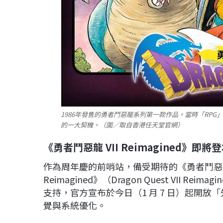
1986年發售的勇者鬥惡龍系列第一款作品。當時「RP
的一大契機。（圖／取自香港任天堂官網）
《勇者鬥惡龍 VII Reimagined》即
作為周年慶的前哨站，備受期待的《勇者鬥惡龍 
Reimagined》（Dragon Quest VII R
支持，官方宣布於今日（1 月 7 日）起開
覺與系統優化。