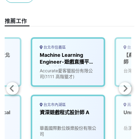
o
s
I
n
k
n
k
推薦工作
台北市信義區
台北市
(新北
Machine Learning
【產專
Engineer-遊戲直播平台
師
_知名遊戲公司
Accurate愛客獵股份有限公
台灣知
(3005837)
司(1111 高階獵才)
台北市內湖區
高雄市
ical
資深遊戲程式設計師 A
Unre
華義國際數位娛樂股份有限公
岳漢網
司