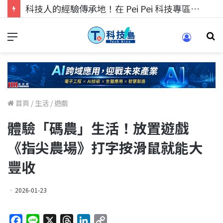
科技人的經驗傳承地！在 Pei Pei 科技專區，與學弟妹交流最硬核的技術
首頁
/
生活
/
遊戲
體驗「碼農」生活！放置遊戲
《指尖農場》打字按滑鼠就能大
豐收
2026-01-23
F
L
X
T
L
C