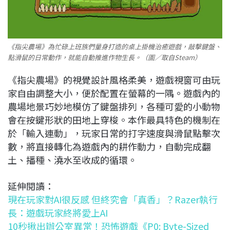
《指尖農場》為忙碌上班族們量身打造的桌上掛機治癒遊戲，敲擊鍵盤、
點滑鼠的日常動作，就能自動推進作物生長。（圖／取自Steam）
《指尖農場》的視覺設計風格柔美，遊戲視窗可由玩
家自由調整大小，便於配置在螢幕的一隅。遊戲內的
農場地景巧妙地模仿了鍵盤排列，各種可愛的小動物
會在按鍵形狀的田地上穿梭。本作最具特色的機制在
於「輸入連動」，玩家日常的打字速度與滑鼠點擊次
數，將直接轉化為遊戲內的耕作動力，自動完成翻
土、播種、澆水至收成的循環。
延伸閱讀：
現在玩家對AI很反感 但終究會「真香」？Razer執行
長：遊戲玩家終將愛上AI
10秒揪出辦公室異常！恐怖遊戲《P0: Byte-Sized