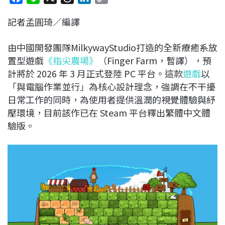
a
i
h
i
o
記者孟圓琦／編譯
c
n
r
n
p
e
e
e
k
y
由中國開發團隊MilkywayStudio打造的全新療癒系放
b
a
e
L
置型遊戲
《指尖農場》
（Finger Farm，暫譯），預
o
d
d
i
計將於 2026 年 3 月正式登陸 PC 平台。這款
遊戲
以
o
s
I
n
「與電腦作業並行」為核心設計理念，強調在不干擾
k
n
k
日常工作的同時，為使用者提供溫潤的視覺體驗與紓
壓環境，目前該作已在 Steam 平台釋出繁體中文體
驗版。