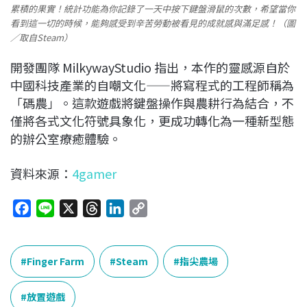
累積的果實！統計功能為你記錄了一天中按下鍵盤滑鼠的次數，希望當你
看到這一切的時候，能夠感受到辛苦勞動被看見的成就感與滿足感！（圖
／取自Steam）
開發團隊 MilkywayStudio 指出，本作的靈感源自於
中國科技產業的自嘲文化——將寫程式的工程師稱為
「碼農」。這款遊戲將鍵盤操作與農耕行為結合，不
僅將各式文化符號具象化，更成功轉化為一種新型態
的辦公室療癒體驗。
資料來源：
4gamer
F
L
X
T
L
C
a
i
h
i
o
c
n
r
n
p
e
e
e
k
y
Finger Farm
Steam
指尖農場
b
a
e
L
o
d
d
i
放置遊戲