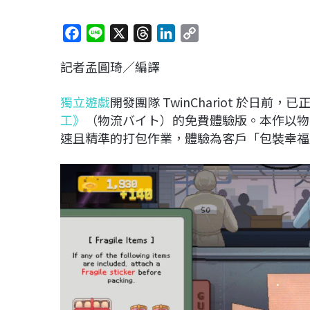
F
L
X
T
L
C
a
i
h
i
o
記者孟圓琦／編譯
c
n
r
n
p
e
e
e
k
y
獨立遊戲
開發團隊 TwinChariot 於日前，已
b
a
e
L
工》
（物流バイト）的免費體驗版。本作以物
o
d
d
i
速且精準的打包作業，體驗為客戶「包裝幸福
o
s
I
n
k
n
k