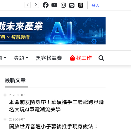
登入
園
專題
黑客松競賽
找工作
最新文章
2026-08-07
本命萌友隨身帶！華碩攜手三麗鷗跨界聯
名大玩AI筆電潮流美學
2026-08-07
開放世界音速小子幕後推手現身說法：