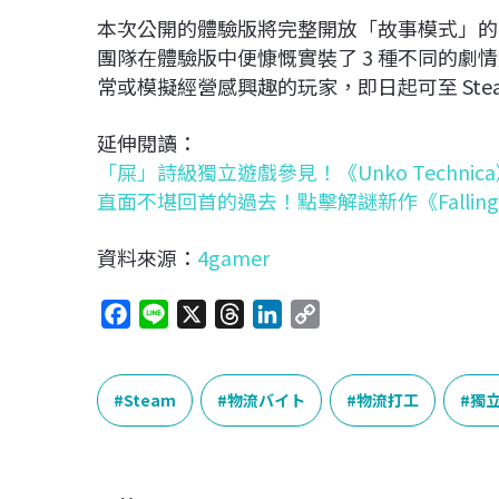
本次公開的體驗版將完整開放「故事模式」的
團隊在體驗版中便慷慨實裝了 3 種不同的劇情結
常或模擬經營感興趣的玩家，即日起可至 Ste
延伸閱讀：
「屎」詩級獨立遊戲參見！《Unko Techni
直面不堪回首的過去！點擊解謎新作《Falling A
資料來源：
4gamer
F
L
X
T
L
C
a
i
h
i
o
c
n
r
n
p
e
e
e
k
y
Steam
物流バイト
物流打工
獨
b
a
e
L
o
d
d
i
o
s
I
n