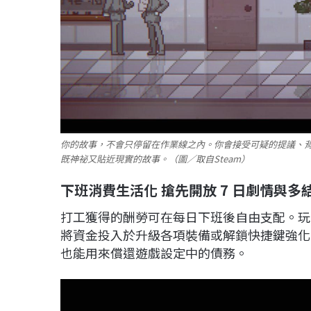
你的故事，不會只停留在作業線之內。你會接受可疑的提議、背
既神祕又貼近現實的故事。（圖／取自Steam）
下班消費生活化 搶先開放 7 日劇情與多
打工獲得的酬勞可在每日下班後自由支配。玩
將資金投入於升級各項裝備或解鎖快捷鍵強化
也能用來償還遊戲設定中的債務。