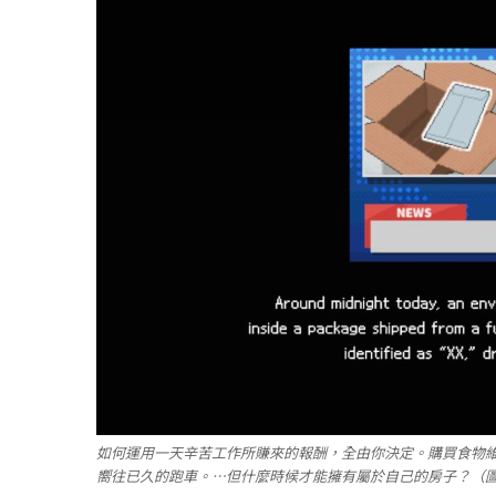
如何運用一天辛苦工作所賺來的報酬，全由你決定。購買食物
嚮往已久的跑車。…但什麼時候才能擁有屬於自己的房子？（圖／