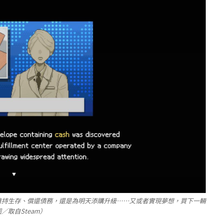
維持生存、償還債務，還是為明天添購升級……又或者實現夢想，買下一輛
取自Steam）