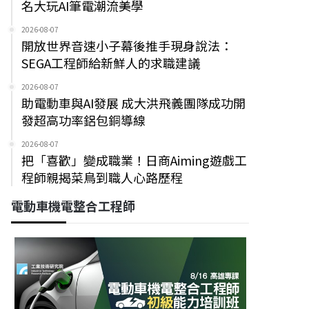
名大玩AI筆電潮流美學
2026-08-07
開放世界音速小子幕後推手現身說法：
SEGA工程師給新鮮人的求職建議
2026-08-07
助電動車與AI發展 成大洪飛義團隊成功開
發超高功率鋁包銅導線
2026-08-07
把「喜歡」變成職業！日商Aiming遊戲工
程師親揭菜鳥到職人心路歷程
電動車機電整合工程師