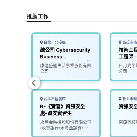
o
d
d
i
o
s
I
n
推薦工作
k
n
k
台北市北投區
高雄市楠
員（工
總公司 Cybersecurity
技術工程
松山
Business
工程師 -
Manager（資訊安全營
安全【
處理中
康達盛通生活事業股份有限
日月光半
運經理）_台北
公司
公司
台北市信義區
新北市泰
員，儲
B-《實習》資訊安全
資訊安
處-資安實習生
永豐金融控股股份有限公司
南亞科技
(永豐銀行/永豐金證券/永豐
金租賃)