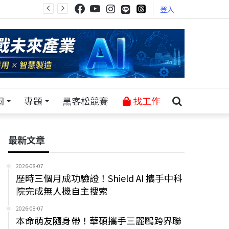
登入
園
專題
黑客松競賽
找工作
最新文章
2026-08-07
歷時三個月成功驗證！Shield AI 攜手中科
院完成無人機自主搜索
2026-08-07
本命萌友隨身帶！華碩攜手三麗鷗跨界聯