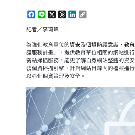
F
L
X
T
L
C
a
i
h
i
o
記者／李琦瑋
c
n
r
n
p
e
e
e
k
y
為強化教育單位的
資安
及
個資
防護意識，
教育
b
a
e
L
護服務計畫」，提供教育單位相關的網站進行
o
d
d
i
弱點掃描服務，能更了解自身網站整體的資安
o
s
I
n
裝個資掃描引擎，針對網站目錄內的檔案進行
k
n
k
以強化個資管理及安全。