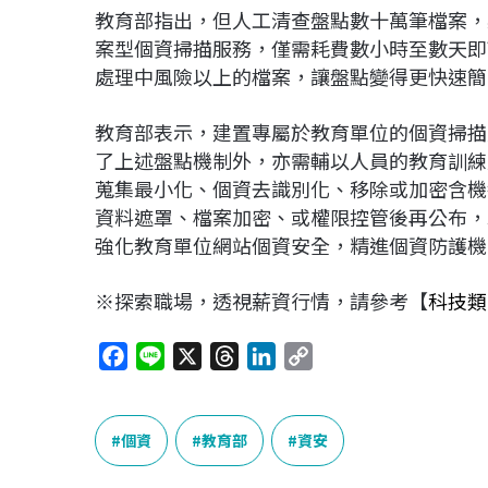
教育部指出，但人工清查盤點數十萬筆檔案，
案型個資掃描服務，僅需耗費數小時至數天即
處理中風險以上的檔案，讓盤點變得更快速簡
教育部表示，建置專屬於教育單位的個資掃描
了上述盤點機制外，亦需輔以人員的教育訓練
蒐集最小化、個資去識別化、移除或加密含機
資料遮罩、檔案加密、或權限控管後再公布，
強化教育單位網站個資安全，精進個資防護機
※探索職場，透視薪資行情，請參考【
科技類
F
L
X
T
L
C
a
i
h
i
o
c
n
r
n
p
e
e
e
k
y
個資
教育部
資安
b
a
e
L