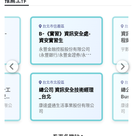
k
n
k
台北市信義區
台北市
D-
B-《實習》資訊安全處-
資訊安
資安實習生
程師【
永豐金融控股股份有限公司
宇數科
(永豐銀行/永豐金證券/永豐
金租賃)
台北市北投區
台北市
設計工
總公司 資訊安全技術經理
總公司 C
資訊安全
_台北
Busin
訊安全
有限公
康達盛通生活事業股份有限公
康達盛
司
司