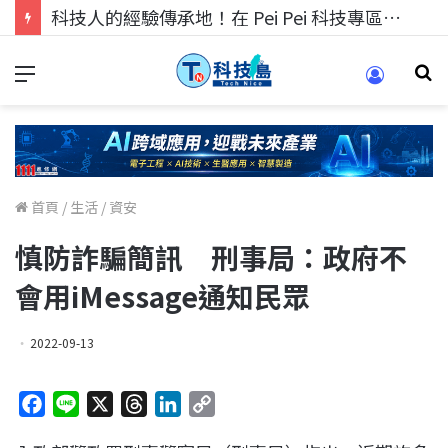
科技人找工作，就到TECH+ 科技專區!
首頁
/
生活
/
資安
慎防詐騙簡訊 刑事局：政府不
會用iMessage通知民眾
2022-09-13
F
L
X
T
L
C
a
i
h
i
o