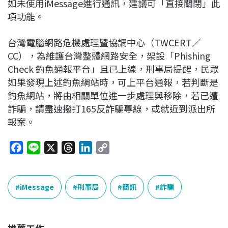
如未使用iMessage進行通訊，建議可「直接關閉」此
項功能。
台灣電腦網路危機處理暨協調中心（TWCERT／
CC），為維護台灣整體網路安全，架設「Phishing
Check 釣魚通報平台」且已上線，刑事局提醒，民眾
如果發現上述釣魚網站時，可上平台通報，若判斷是
釣魚網站，將由相關單位進一步處理與移除，若已遭
詐騙，請盡速撥打165反詐騙專線，或就近到派出所
報案。
F
L
X
T
L
C
a
i
h
i
o
c
n
r
n
p
e
e
e
k
y
iMessage
刑事局
簡訊
詐騙
b
a
e
L
o
d
d
i
o
s
I
n
推薦工作