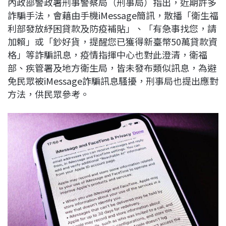
內政部警政署刑事警察局（刑事局）指出，近期許多
c
n
r
n
p
詐騙手法，會藉由手機iMessage簡訊，散播「衛生福
e
e
e
k
y
利部發放紓困貸款及防疫補貼」、「有急事找您，請
b
a
e
L
加賴」或「鈔好貨，提醒您已獲得新臺幣50萬貸款資
o
d
d
i
格」等詐騙訊息，疫情指揮中心也對此澄清，衛福
o
s
I
n
部、疾管署及地方衛生局，皆未發布類似訊息，為避
k
n
k
免民眾被iMessage詐騙訊息騷擾，刑事局也提出應對
方法，供民眾參考。