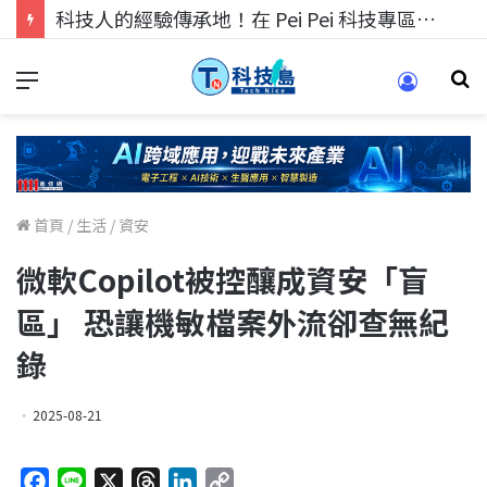
科技人的經驗傳承地！在 Pei Pei 科技專區，與學弟妹交流最硬核的技術
首頁
/
生活
/
資安
微軟Copilot被控釀成資安「盲
區」 恐讓機敏檔案外流卻查無紀
錄
2025-08-21
F
L
X
T
L
C