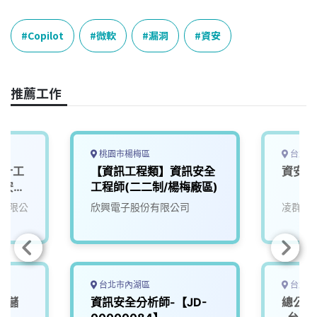
c
n
r
n
p
e
e
e
k
y
Copilot
微軟
漏洞
資安
b
a
e
L
o
d
d
i
o
s
I
n
推薦工作
k
n
k
桃園市楊梅區
台北市
設計工
【資訊工程類】資訊安全
資安工
資訊安全
工程師(二二制/楊梅廠區)
有限公
欣興電子股份有限公司
凌群電
台北市內湖區
台北市
，儲
資訊安全分析師-【JD-
總公司