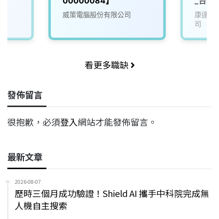
00000084】
_台北
威策電腦股份有限公司
康達盛
司
看更多職缺
發佈留言
很抱歉，必須
登入
網站才能發佈留言。
最新文章
2026-08-07
歷時三個月成功驗證！Shield AI 攜手中科院完成無
人機自主搜索