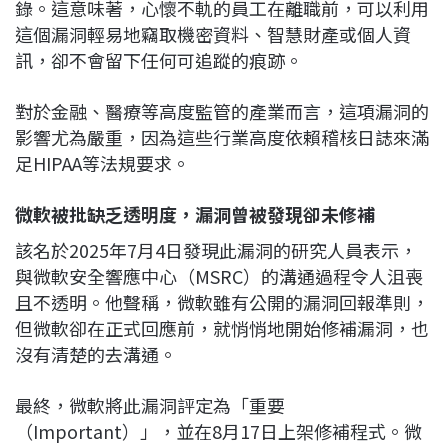
錄。這意味著，心懷不軌的員工在離職前，可以利用
這個漏洞輕易地竊取機密資料、智慧財產或個人資
訊，卻不會留下任何可追蹤的痕跡。
對於金融、醫療等高度監管的產業而言，這項漏洞的
影響尤為嚴重，因為這些行業高度依賴稽核日誌來滿
足HIPAA等法規要求。
微軟被批缺乏透明度，漏洞曾被發現卻未修補
該名於2025年7月4日發現此漏洞的研究人員表示，
與微軟安全響應中心（MSRC）的溝通過程令人沮喪
且不透明。他聲稱，微軟雖有公開的漏洞回報準則，
但微軟卻在正式回應前，就悄悄地開始修補漏洞，也
沒有清楚的去溝通。
最終，微軟將此漏洞評定為「重要
（Important）」，並在8月17日上架修補程式。微