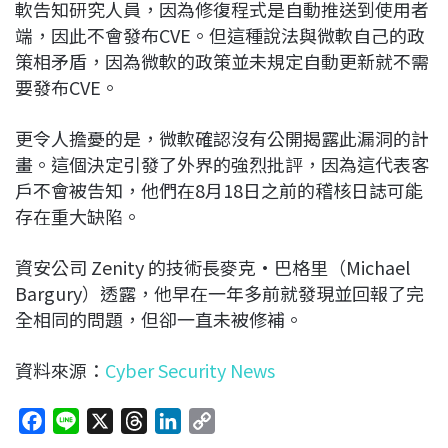
軟告知研究人員，因為修復程式是自動推送到使用者
端，因此不會發布CVE。但這種說法與微軟自己的政
策相矛盾，因為微軟的政策並未規定自動更新就不需
要發布CVE。
更令人擔憂的是，微軟確認沒有公開揭露此漏洞的計
畫。這個決定引發了外界的強烈批評，因為這代表客
戶不會被告知，他們在8月18日之前的稽核日誌可能
存在重大缺陷。
資安公司 Zenity 的技術長麥克·巴格里（Michael
Bargury）透露，他早在一年多前就發現並回報了完
全相同的問題，但卻一直未被修補。
資料來源：
Cyber Security News
F
L
X
T
L
C
a
i
h
i
o