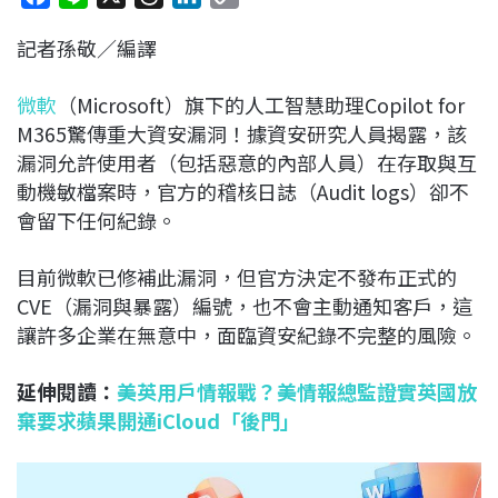
a
i
h
i
o
記者孫敬／編譯
c
n
r
n
p
e
e
e
k
y
微軟
（Microsoft）旗下的人工智慧助理Copilot for
b
a
e
L
M365驚傳重大資安漏洞！據資安研究人員揭露，該
o
d
d
i
漏洞允許使用者（包括惡意的內部人員）在存取與互
o
s
I
n
動機敏檔案時，官方的稽核日誌（Audit logs）卻不
k
n
k
會留下任何紀錄。
目前微軟已修補此漏洞，但官方決定不發布正式的
CVE（漏洞與暴露）編號，也不會主動通知客戶，這
讓許多企業在無意中，面臨資安紀錄不完整的風險。
延伸閱讀：
美英用戶情報戰？美情報總監證實英國放
棄要求蘋果開通iCloud「後門」