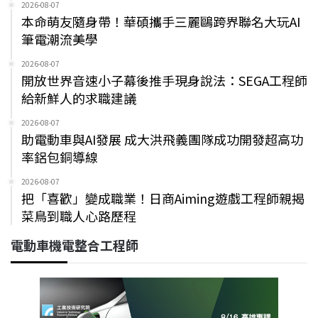
2026-08-07
本命萌友隨身帶！華碩攜手三麗鷗跨界聯名大玩AI
筆電潮流美學
2026-08-07
開放世界音速小子幕後推手現身說法：SEGA工程師
給新鮮人的求職建議
2026-08-07
助電動車與AI發展 成大洪飛義團隊成功開發超高功
率鋁包銅導線
2026-08-07
把「喜歡」變成職業！日商Aiming遊戲工程師親揭
菜鳥到職人心路歷程
電動車機電整合工程師