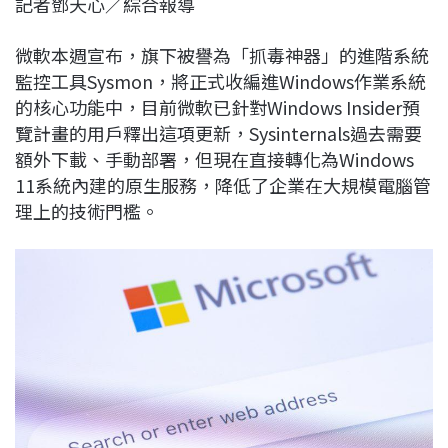
記者鄧天心／綜合報導
c
n
r
n
p
e
e
e
k
y
微軟本週宣布，
旗下被譽為「抓毒神器」的進階系統
b
a
e
L
監控工具Sysmon，
將正式收編進Windows作業系統
o
d
d
i
的核心功能中，
目前微軟已針對Windows Insider預
o
s
I
n
覽計畫的用戶釋出這項更新，Sysinternals
過去需要
k
n
k
額外下載、
手動部署，但現在
直接轉化為Windows
11系統內建的原生服務，
降低了企業在大規模電腦管
理上的技術門檻。