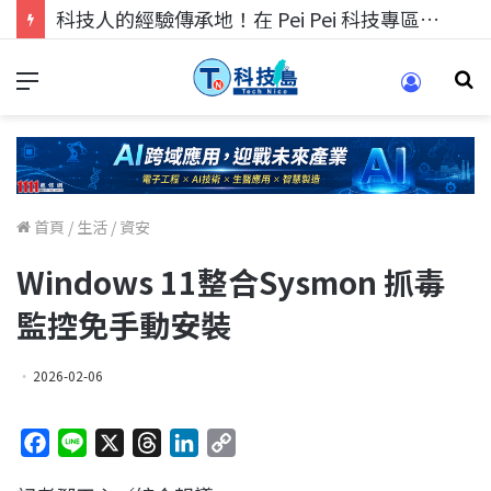
科技人找工作，就到TECH+ 科技專區!
首頁
/
生活
/
資安
Windows 11整合Sysmon 抓毒
監控免手動安裝
2026-02-06
F
L
X
T
L
C
a
i
h
i
o