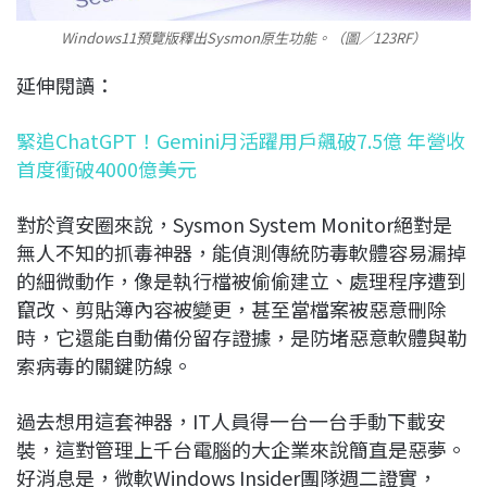
Windows11預覽版釋出Sysmon原生功能。（圖／123RF）
延伸閱讀：
緊追ChatGPT！Gemini月活躍用戶飆破7.5億 年營收
首度衝破4000億美元
對於資安圈來說，Sysmon System Monitor絕對是
無人不知的抓毒神器，能偵測傳統防毒軟體容易漏掉
的細微動作，像是執行檔被偷偷建立、處理程序遭到
竄改、剪貼簿內容被變更，甚至當檔案被惡意刪除
時，它還能自動備份留存證據，是防堵惡意軟體與勒
索病毒的關鍵防線。
過去想用這套神器，IT人員得一台一台手動下載安
裝，這對管理上千台電腦的大企業來說簡直是惡夢。
好消息是，微軟Windows Insider團隊週二證實，