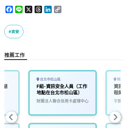
F
L
X
T
L
C
a
i
h
i
o
c
n
r
n
p
e
e
e
k
y
資安
b
a
e
L
o
d
d
i
o
s
I
n
推薦工作
k
n
k
台北市松山區
桃園市
，儲
F組-資訊安全人員（工作
資訊安
地點在台北市松山區）
程師【
財團法人聯合信用卡處理中心
宇數科