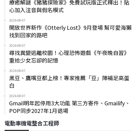
療癒解謎《豬豬探險家》免費試玩版正式釋出！貼
心加入注音與假名模式
2026-08-07
開放世界新作《Otterly Lost》9月登場 幫可愛海獺
找到回家的路吧
2026-08-07
尋找異變逃離校園！心理恐怖遊戲《午夜晚自習》
重拾少女忘卻的記憶
2026-08-07
黑豆、鷹嘴豆都上榜！專家推薦「豆」陣補足高蛋
白
2026-08-07
Gmail明年起停用3大功能 第三方寄件、Gmailify、
POP同步2027年1月退場
電動車機電整合工程師