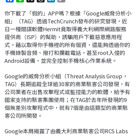
a
i
h
i
o
你下載了「假的」APP嗎？根據「Google威脅分析小
c
n
r
n
p
組」（TAG）透過TechCrunch發布的研究發現，近
e
e
e
k
y
日一種間諜軟體Hermit竟取得義大利網際網路服務
b
a
e
L
提供商（ISP）的幫助，誘騙用戶下載惡意應用程
o
d
d
i
式，藉以取得你手機裡的所有個資，還能夠透過你的
o
s
I
n
手機錄製音頻、撥打和攔截電話，甚至root入侵的
k
n
k
Android設備，並完全控制手機核心作業系統。
Google的威脅分析小組（Threat Analysis Group，
TAG）長期追蹤全球逾30家的商業駭客公司發現，有
公司業者在出售攻擊程式或監控能力的軟體，給予有
國家支持的駭客集團使用；在TAG於去年所發現的9
個無差別攻擊程式中，就有7個是由這類型的商業駭
客公司所開發。
Google本周揭露了由義大利商業駭客公司RCS Labs