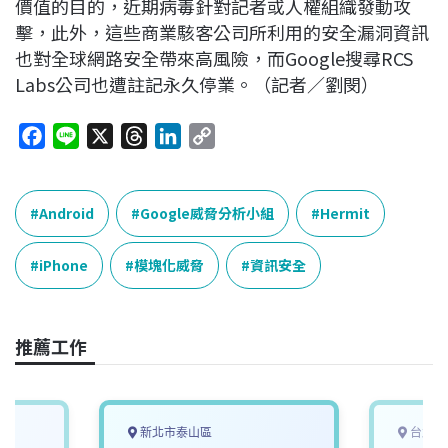
價值的目的，近期病毒針對記者或人權組織發動攻
擊，此外，這些商業駭客公司所利用的安全漏洞資訊
也對全球網路安全帶來高風險，而Google搜尋RCS
Labs公司也遭註記永久停業。（記者／劉閔）
F
L
X
T
L
C
a
i
h
i
o
c
n
r
n
p
e
e
e
k
y
Android
Google威脅分析小組
Hermit
b
a
e
L
o
d
d
i
iPhone
模塊化威脅
資訊安全
o
s
I
n
k
n
k
推薦工作
新北市泰山區
台北市