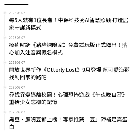
2026-08-07
每5人就有1位長者！中保科技秀AI智慧照顧 打造居
家守護新模式
2026-08-07
療癒解謎《豬豬探險家》免費試玩版正式釋出！貼
心加入注音與假名模式
2026-08-07
開放世界新作《Otterly Lost》9月登場 幫可愛海獺
找到回家的路吧
2026-08-07
尋找異變逃離校園！心理恐怖遊戲《午夜晚自習》
重拾少女忘卻的記憶
2026-08-07
黑豆、鷹嘴豆都上榜！專家推薦「豆」陣補足高蛋
白