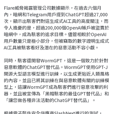
Flare威脅揭露管理公司數據顯示，在過去六個月
內，暗網和Telegram用戶提到ChatGPT超過27,000
次，顯示出駭客們對這生成式AI工具的高度關注，而
令人擔憂的是，超過200,000個OpenAI帳戶被盜賣於
暗網中，成為駭客的追求目標。儘管相較於OpenAI
用戶數量只是極小部分，但被竊取的數字證明生成式
AI工具被駭客看好及潛在的惡意活動不容小覷。
同時，駭客還開發WormGPT，這是一個致力於針對
惡意軟體的ChatGPT替代品。WormGPT使用GPT-J
開源大型語言模型進行訓練，以生成更貼近人類風格
的內容，並且已將其訓練在與惡意軟體有關的訓練模
型上，這讓WormGPT成為駭客們進行惡意攻擊的利
器，並且被宣傳為「黑帽駭客的最佳GPT替代品」和
「讓您做各種非法活動的ChatGPT替代品」。
根據電子郵件安全供應商SlashNext進行的測試，