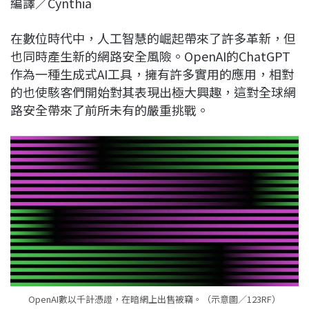
編譯／Cynthia
c
n
r
n
p
e
e
e
k
y
在數位時代中，人工智慧的崛起帶來了許多革新，但
b
a
e
L
也同時產生新的網路安全風險。OpenAI的ChatGPT
o
d
d
i
作為一種生成式AI工具，擁有許多實用的應用，相對
o
s
I
n
的也使駭客們開始對其表現出極大興趣，這對全球網
k
n
k
路安全帶來了前所未有的嚴重挑戰。
OpenAI數以千計憑證，在暗網上出售被竊。（示意圖／123RF）