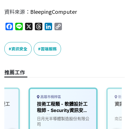
資料來源：
BleepingComputer
F
L
X
T
L
C
a
i
h
i
o
c
n
r
n
p
e
e
e
k
y
資訊安全
雲端服務
b
a
e
L
o
d
d
i
o
s
I
n
推薦工作
k
n
k
高雄市楠梓區
新北市
支援工
技術工程類 - 軟體設計工
資訊安
程師 - Security資訊安全
【高雄】
日月光半導體製造股份有限公
南亞科
司