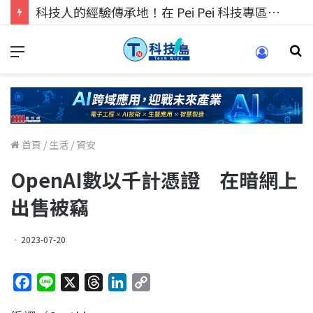
科技人的經驗傳承地！在 Pei Pei 科技專區，與學弟妹交流最硬核的技術
首頁
/
生活
/
資安
OpenAI數以千計憑證 在暗網上
出售被竊
2023-07-20
F
L
X
T
L
C
a
i
h
i
o