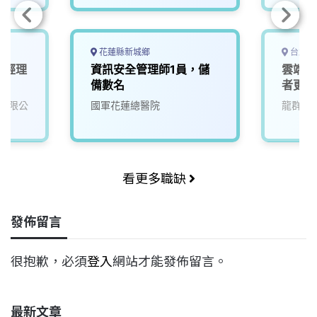
花蓮縣新城鄉
台北市
術經理
資訊安全管理師1員，儲
雲端服
備數名
者更佳
有限公
國軍花蓮總醫院
龍群科
看更多職缺
發佈留言
很抱歉，必須
登入
網站才能發佈留言。
最新文章