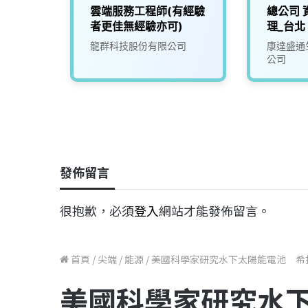
【台
雲端服務工程師(有經驗
總公司 
者更佳無經驗亦可)
理_台北
司
龍群科技股份有限公司
康達盛通
公司
發佈留言
很抱歉，必須
登入
網站才能發佈留言。