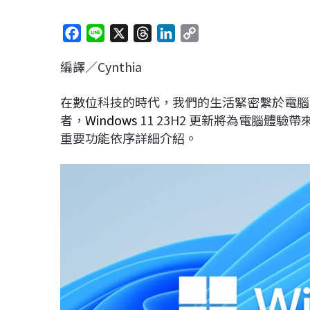
F
L
X
T
L
C
a
i
h
i
o
編譯／Cynthia
c
n
r
n
p
e
e
e
k
y
在數位科技的時代，我們的生活緊密繫於電腦
b
a
e
L
者，
Windows
11 23H2 更新將為電腦體
o
d
d
i
重要功能依序詳細介紹。
o
s
I
n
k
n
k