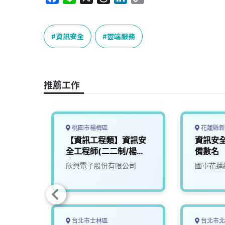
a
i
h
i
o
c
n
r
n
p
e
e
e
k
y
資訊安全
雲端服務
b
a
e
L
o
d
d
i
o
s
I
n
推薦工作
k
n
k
桃園市楊梅區
花蓮縣新
端服務
【資訊工程類】資訊安
資訊安
全工程師(二二制/楊梅
備數名
廠區)
限公司
欣興電子股份有限公司
國軍花蓮
台北市士林區
台北市北