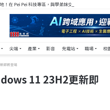
！在 Pei Pei 科技專區，與學弟妹交流最硬核的技術
尖端
產業
影音
充電站
職場
校
2更新即將登場
ows 11 23H2更新即