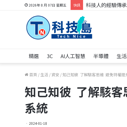
科技人的經驗傳承地
2026年 8 月 07日 星期五
快訊
精選
3C
AI人工智慧
半導體
生活
首頁
/
生活
/
資安
/
知己知彼 了解駭客思維 避免特權提
知己知彼 了解駭客
系統
2024-01-18