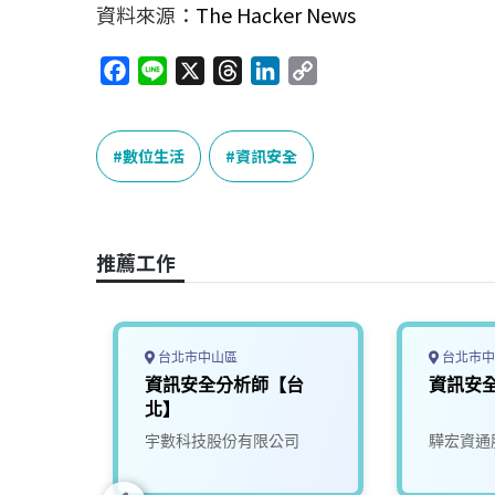
資料來源：
The Hacker News
F
L
X
T
L
C
a
i
h
i
o
c
n
r
n
p
e
e
e
k
y
數位生活
資訊安全
b
a
e
L
o
d
d
i
o
s
I
n
推薦工作
k
n
k
台北市中山區
台北市中
JD-
資訊安全分析師【台
資訊安
北】
司
宇數科技股份有限公司
驊宏資通