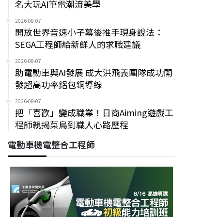
名大玩AI筆電潮流美學
2026-08-07
開放世界音速小子幕後推手現身說法：
SEGA工程師給新鮮人的求職建議
2026-08-07
助電動車與AI發展 成大洪飛義團隊成功開
發超高功率鋁包銅導線
2026-08-07
把「喜歡」變成職業！日商Aiming遊戲工
程師親揭菜鳥到職人心路歷程
電動車機電整合工程師