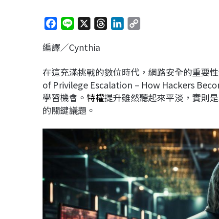
F
L
X
T
L
C
a
i
h
i
o
編譯／Cynthia
c
n
r
n
p
e
e
e
k
y
在這充滿挑戰的數位時代，網路安全的重要性越
b
a
e
L
of Privilege Escalation – How Ha
o
d
d
i
學習機會。
特權
提升雖然聽起來平淡，實則是
o
s
I
n
的關鍵議題。
k
n
k