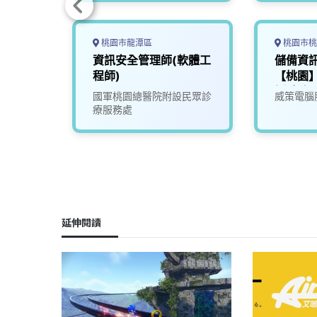
桃園市龍潭區
桃園市桃
體設計
資訊安全管理師(軟體工
儲備資
ty資訊
程師)
【桃園
訓(無經
份有限
國軍桃園總醫院附設民眾診
威策電腦
療服務處
延伸閱讀