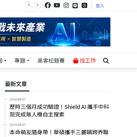
登入
園
專題
黑客松競賽
找工作
最新文章
2026-08-07
歷時三個月成功驗證！Shield AI 攜手中科
院完成無人機自主搜索
2026-08-07
本命萌友隨身帶！華碩攜手三麗鷗跨界聯