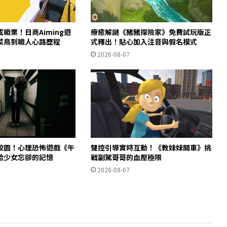
職業！日商Aiming遊
療癒解謎《豬豬探險家》免費試玩版正
菜鳥到職人心路歷程
式釋出！貼心加入注音與假名模式
2026-08-07
校園！心理恐怖遊戲《午
聲控引導實時互動！《教妹妹開車》挑
拾少女忘卻的記憶
戰副駕哥哥的血壓極限
2026-08-07