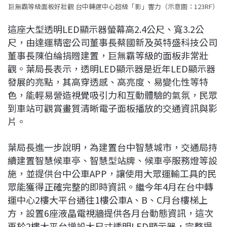
巨無霸等級面板好壯觀 台中轉運中心超級「影」響力（示意圖：123RF）
這座大型透明LED顯示器螢幕高2.4公尺、寬3.2公
尺，由達運精密公司董事長蔡國新及英特盛科技公司
董事長陳伯綸捐贈建置，巨無霸等級的面板非常壯
觀。葉局長表示，透明LED顯示器是近年LED顯示器
發展的亮點，其高穿透感、高亮度、易變化性等特
色，能輕易營造視覺吸引力和互動體驗的氣氛，民眾
到車站可觀賞畫質清晰電子面板播放的交通資訊與影
片。
葉局長進一步說明，為建置台中智慧城市，交通局持
續建置智慧候車亭、智慧型站牌、候車亭服務燈等設
施，並提供台中公車APP，讓使用大眾運輸工具的民
眾能獲得正確完整的即時資訊。繼今年4月在台中轉
運中心2樓大平台通往1樓公車A、B、C月台樓梯上
方，設置6座液晶電視牆提供各月台動態資訊，這次
再於2樓大平台增設大尺寸透明LED顯示器，完整提