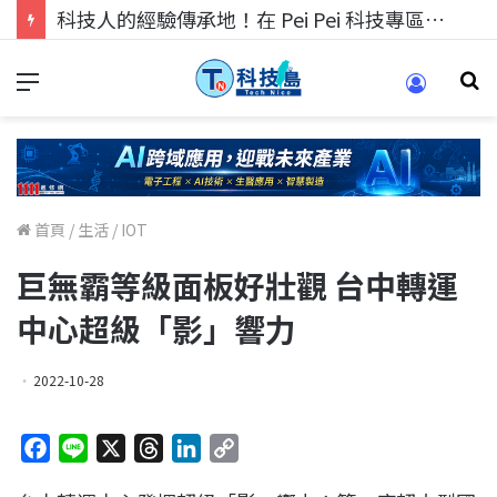
科技人的經驗傳承地！在 Pei Pei 科技專區，與學弟妹交流最硬核的技術
首頁
/
生活
/
IOT
巨無霸等級面板好壯觀 台中轉運
中心超級「影」響力
2022-10-28
F
L
X
T
L
C
a
i
h
i
o