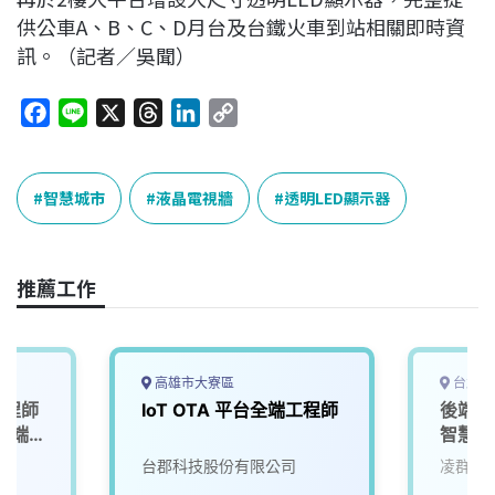
供公車A、B、C、D月台及台鐵火車到站相關即時資
訊。（記者／吳聞）
F
L
X
T
L
C
a
i
h
i
o
c
n
r
n
p
e
e
e
k
y
智慧城市
液晶電視牆
透明LED顯示器
b
a
e
L
o
d
d
i
o
s
I
n
推薦工作
k
n
k
高雄市大寮區
台北市
端工程師
IoT OTA 平台全端工程師
後端工
 雲端
智慧城
｜產品
司
台郡科技股份有限公司
凌群電