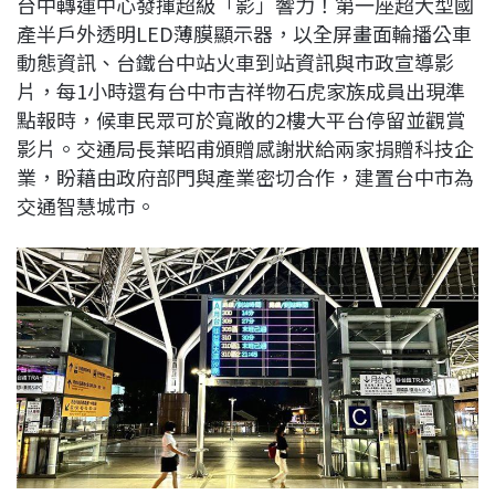
台中轉運中心發揮超級「影」響力！第一座超大型國
c
n
r
n
p
產半戶外透明LED薄膜顯示器，以全屏畫面輪播公車
e
e
e
k
y
動態資訊、台鐵台中站火車到站資訊與市政宣導影
b
a
e
L
片，每1小時還有台中市吉祥物石虎家族成員出現準
o
d
d
i
點報時，候車民眾可於寬敞的2樓大平台停留並觀賞
o
s
I
n
影片。交通局長葉昭甫頒贈感謝狀給兩家捐贈科技企
k
n
k
業，盼藉由政府部門與產業密切合作，建置台中市為
交通智慧城市。