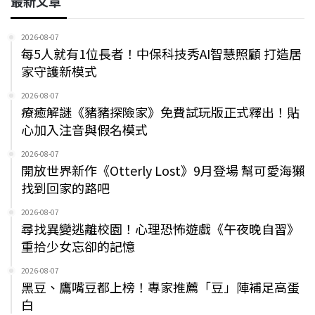
最新文章
2026-08-07
每5人就有1位長者！中保科技秀AI智慧照顧 打造居
家守護新模式
2026-08-07
療癒解謎《豬豬探險家》免費試玩版正式釋出！貼
心加入注音與假名模式
2026-08-07
開放世界新作《Otterly Lost》9月登場 幫可愛海獺
找到回家的路吧
2026-08-07
尋找異變逃離校園！心理恐怖遊戲《午夜晚自習》
重拾少女忘卻的記憶
2026-08-07
黑豆、鷹嘴豆都上榜！專家推薦「豆」陣補足高蛋
白