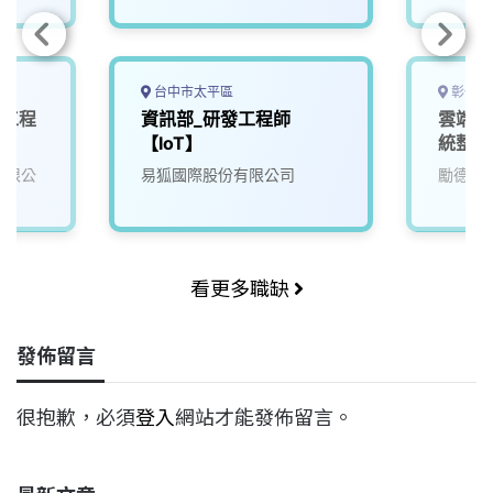
台中市太平區
彰化縣
子工程
資訊部_研發工程師
雲端後
【IoT】
統整合
份有限公
易狐國際股份有限公司
勵德自
看更多職缺
發佈留言
很抱歉，必須
登入
網站才能發佈留言。