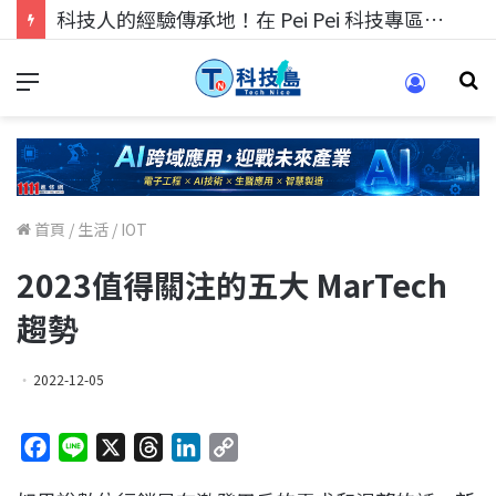
科技人找工作，就到TECH+ 科技專區!
首頁
/
生活
/
IOT
2023值得關注的五大 MarTech
趨勢
2022-12-05
F
L
X
T
L
C
a
i
h
i
o