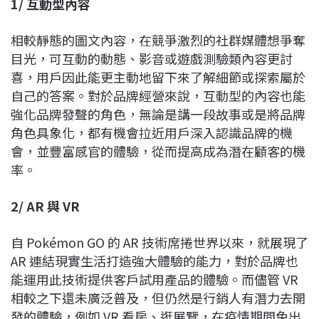
1/
互動型內容
相較靜態的圖文內容，在競爭激烈的社群媒體想爭奪
目光，可互動的動態、影音或遊戲測驗類內容更討
喜，用戶因此能更主動地留下來了解細節或探索屬於
自己的答案。對於品牌經營來說，互動型的內容也能
強化品牌發聲的角色，無論是講一段故事或是將品牌
角色具象化，都有機會拉近用戶深入認識品牌的機
會，並豐富感官的體驗，從而提高成為潛在顧客的機
率。
2/ AR
與
VR
自 Pokémon GO 的 AR 技術席捲世界以來，就展現了
AR 連結現實生活打造強大體驗的能力，對於品牌也
能運用此技術提供客戶試用產品的體驗。而儘管 VR
相較之下還未廣泛普及，但仍然是行銷人有潛力去開
發的體驗，例如 VR 看房、逛展覽，在疫情期間免出