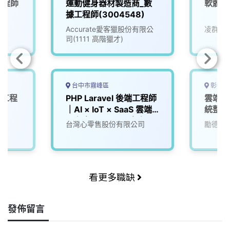
端工程師
運動健身器材製造商_數
軟體工
據工程師(3004548)
Accurate愛客獵股份有限公
凌群電
司(1111 高階獵才)
台中市霧峰區
彰化縣
體工程
PHP Laravel 後端工程師
雲端後
｜AI × IoT × SaaS 雲端
統整合
平台｜45K~60K｜產品
台灣心零售股份有限公司
勵德自
研發團隊
看更多職缺
發佈留言