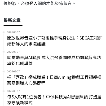
很抱歉，必須
登入
網站才能發佈留言。
最新文章
2026-08-07
開放世界音速小子幕後推手現身說法：SEGA工程師
給新鮮人的求職建議
2026-08-07
助電動車與AI發展 成大洪飛義團隊成功開發超高功
率鋁包銅導線
2026-08-07
把「喜歡」變成職業！日商Aiming遊戲工程師親揭
菜鳥到職人心路歷程
2026-08-07
每5人就有1位長者！中保科技秀AI智慧照顧 打造居
家守護新模式