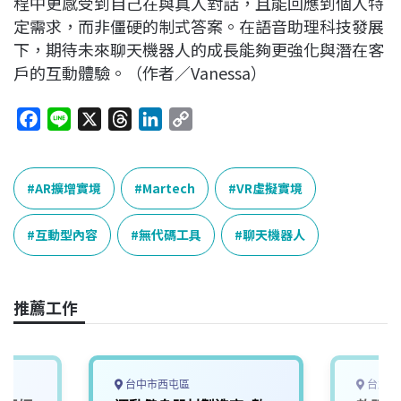
程中更感受到自己在與真人對話，且能回應到個人特
定需求，而非僵硬的制式答案。在語音助理科技發展
下，期待未來聊天機器人的成長能夠更強化與潛在客
戶的互動體驗。（作者／Vanessa）
F
L
X
T
L
C
a
i
h
i
o
c
n
r
n
p
e
e
e
k
y
AR擴增實境
Martech
VR虛擬實境
b
a
e
L
o
d
d
i
互動型內容
無代碼工具
聊天機器人
o
s
I
n
k
n
k
推薦工作
台中市西屯區
台北市