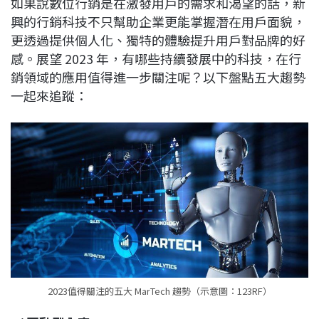
如果說數位行銷是在激發用戶的需求和渴望的話，新
c
n
r
n
p
興的行銷科技不只幫助企業更能掌握潛在用戶面貌，
e
e
e
k
y
更透過提供個人化、獨特的體驗提升用戶對品牌的好
b
a
e
L
感。展望 2023 年，有哪些持續發展中的科技，在行
o
d
d
i
銷領域的應用值得進一步關注呢？以下盤點五大趨勢
o
s
I
n
一起來追蹤：
k
n
k
2023值得關注的五大 MarTech 趨勢（示意圖：123RF）