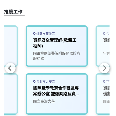
k
n
k
推薦工作
桃園市龍潭區
台北市
資訊安全管理師(軟體工
資訊安
程師)
國軍桃園總醫院附設民眾診療
宇數科
服務處
台北市大安區
花蓮縣
國際產學教育合作聯盟專
資訊安
案辦公室 誠徵網路及資訊
備數名
安全專員
國立臺灣大學
國軍花