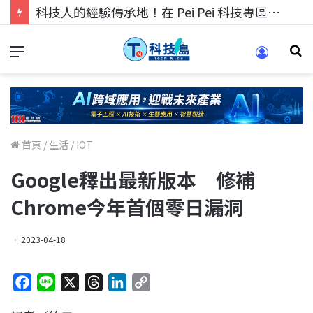
科技人找工作，就到TECH+ 科技專區!
首頁
/
生活
/
IOT
Google釋出最新版本 修補
Chrome今年首個零日漏洞
2023-04-18
F
L
X
T
L
C
a
i
h
i
o