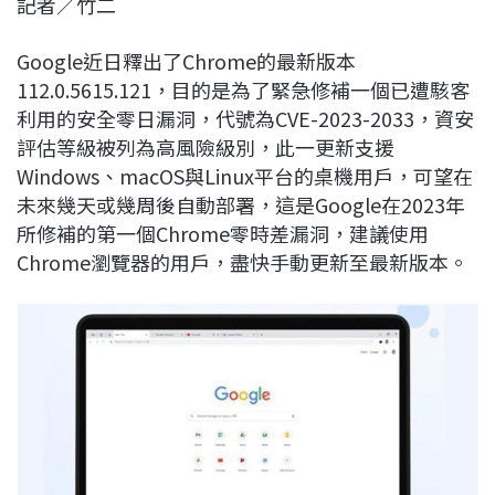
記者／竹二
c
n
r
n
p
e
e
e
k
y
Google近日釋出了Chrome的最新版本
b
a
e
L
112.0.5615.121，目的是為了緊急修補一個已遭駭客
o
d
d
i
利用的安全零日漏洞，代號為CVE-2023-2033，資安
o
s
I
n
評估等級被列為高風險級別，此一更新支援
k
n
k
Windows、macOS與Linux平台的桌機用戶，可望在
未來幾天或幾周後自動部署，這是Google在2023年
所修補的第一個Chrome零時差漏洞，建議使用
Chrome瀏覽器的用戶，盡快手動更新至最新版本。