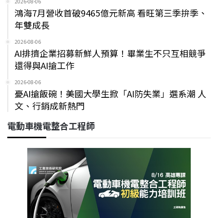
2026-08-06
鴻海7月營收首破9465億元新高 看旺第三季拚季、
年雙成長
2026-08-06
AI排擠企業招募新鮮人預算！畢業生不只互相競爭
還得與AI搶工作
2026-08-06
憂AI搶飯碗！美國大學生掀「AI防失業」選系潮 人
文、行銷成新熱門
電動車機電整合工程師