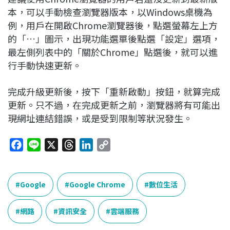
本，可以手動檢查瀏覽器版本，以Windows桌機為
例，用戶在開啟Chrome瀏覽器後，點選螢幕左上方
的「…」圖示，出現功能選單後點選「設定」選項，
最左側列表中的「關於Chrome」點選後，就可以進
行手動快速更新。
完成升級更新後，按下「重新啟動」按鈕，就算完成
更新。只不過，在完成更新之前，瀏覽器將有可能出
現網址連結錯誤，或是受到限制等狀況發生。
F
L
X
T
L
C
a
i
h
i
o
c
n
r
n
p
e
e
e
k
y
Google
Google Chrome
數位生活
b
a
e
L
o
d
d
i
網路
資訊安全
雲端服務
o
s
I
n