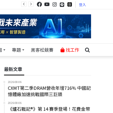
登入
園
專題
黑客松競賽
找工作
最新文章
2026-08-06
CXMT第二季DRAM營收年增716% 中國記
憶體廠加速挑戰國際三巨頭
2026-08-06
《爐石戰記®》第 14 賽季登場！花費金幣