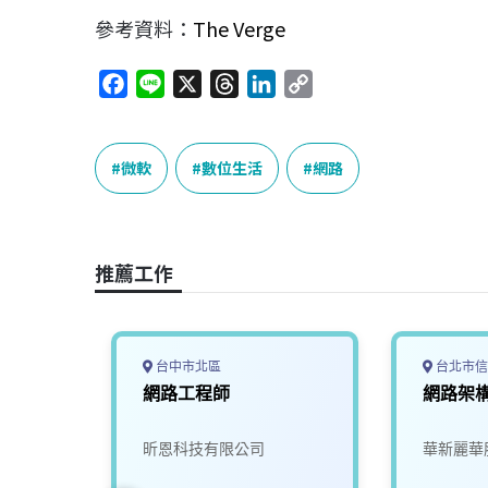
參考資料：
The Verge
F
L
X
T
L
C
a
i
h
i
o
c
n
r
n
p
e
e
e
k
y
微軟
數位生活
網路
b
a
e
L
o
d
d
i
o
s
I
n
推薦工作
k
n
k
台中市北區
台北市信
網路工程師
網路架
司
昕恩科技有限公司
華新麗華