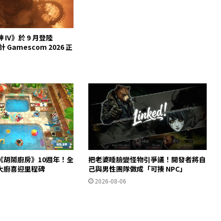
IV》於 9 月登陸
計 Gamescom 2026 正
《胡鬧廚房》10週年！全
把老婆睡臉變怪物引爭議！開發者將自
大廚喜迎里程碑
己與男性團隊做成「可揍 NPC」
2026-08-06