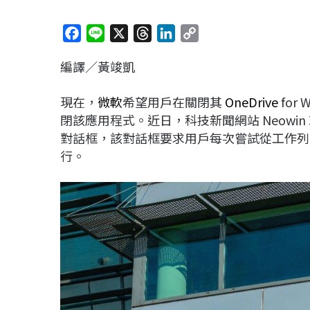
F
L
X
T
L
C
a
i
h
i
o
編譯／黃竣凱
c
n
r
n
p
e
e
e
k
y
現在，
微軟
希望用戶在關閉其
OneDrive
for
b
a
e
L
閉該應用程式。近日，科技新聞網站 Neowin 
o
d
d
i
對話框，該對話框要求用戶每次嘗試從工作列關閉
o
s
I
n
行。
k
n
k