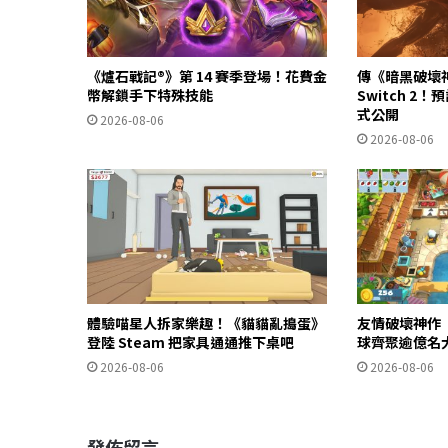
《爐石戰記®》第 14 賽季登場！花費金
傳《暗黑破壞神 
幣解鎖手下特殊技能
Switch 2！預
式公開
2026-08-06
2026-08-06
體驗喵星人拆家樂趣！《貓貓亂搗蛋》
友情破壞神作
登陸 Steam 把家具通通推下桌吧
球齊聚逾億名
2026-08-06
2026-08-06
發佈留言