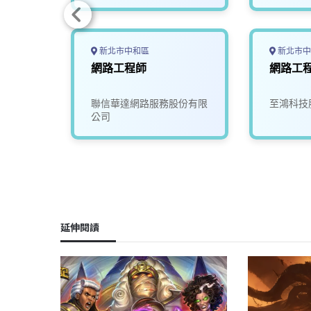
新北市中和區
新北市中
體/網路
網路工程師
網路工
net
公司
聯信華達網路服務股份有限
至鴻科技
公司
延伸閱讀