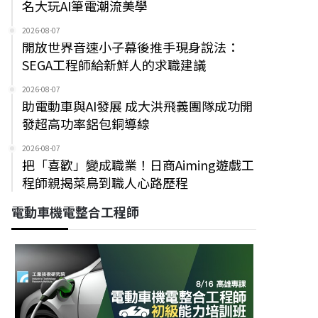
名大玩AI筆電潮流美學
2026-08-07
開放世界音速小子幕後推手現身說法：
SEGA工程師給新鮮人的求職建議
2026-08-07
助電動車與AI發展 成大洪飛義團隊成功開
發超高功率鋁包銅導線
2026-08-07
把「喜歡」變成職業！日商Aiming遊戲工
程師親揭菜鳥到職人心路歷程
電動車機電整合工程師