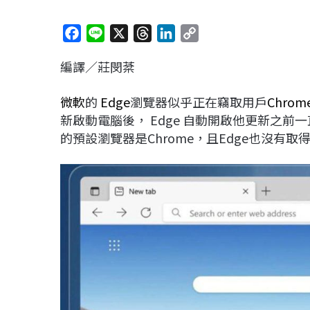
F
L
X
T
L
C
a
i
h
i
o
編譯／莊閔棻
c
n
r
n
p
e
e
e
k
y
微軟
的
Edge
瀏覽器似乎正在竊取用戶
Chrom
b
a
e
L
新啟動電腦後， Edge 自動開啟他更新之前一
o
d
d
i
的預設瀏覽器是Chrome，且Edge也沒有取
o
s
I
n
k
n
k