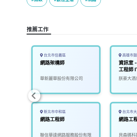
b
a
e
L
o
d
d
i
o
s
I
n
推薦工作
k
n
k
台北市信義區
高雄市鼓
網路)
網路架構師
資訊室 
工程師 I
Hardwa
公司
華新麗華股份有限公司
朕豪大酒
Engine
新北市中和區
台北市大
網路工程師
網路工
聯信華達網路服務股份有限
貝森碼科