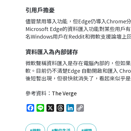
引用戶擔憂
儘管禁用導入功能，但Edge仍導入Chro
Microsoft Edge的資料匯入功能對某
名Windows用戶在Reddit和微軟支援論壇
資料匯入為內部儲存
微軟聲稱資料匯入是存在電腦內部的，但如果
軟。目前仍不清楚Edge 自動開啟和匯入 C
後短暫出現，但很快就消失了，看起來似乎是
參考資料：
The Verge
F
L
X
T
L
C
a
i
h
i
o
c
n
r
n
p
e
e
e
k
y
微軟
數位生活
網路