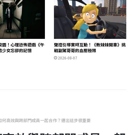
校園！心理恐怖遊戲《午
聲控引導實時互動！《教妹妹開車》挑
拾少女忘卻的記憶
戰副駕哥哥的血壓極限
2026-08-07