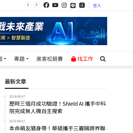
登入
園
專題
黑客松競賽
找工作
最新文章
2026-08-07
歷時三個月成功驗證！Shield AI 攜手中科
院完成無人機自主搜索
2026-08-07
本命萌友隨身帶！華碩攜手三麗鷗跨界聯