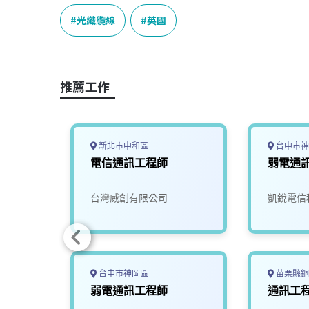
c
n
r
n
p
e
e
e
k
y
光纖纜線
英國
b
a
e
L
o
d
d
i
o
s
I
n
推薦工作
k
n
k
新北市中和區
台中市神
程師
電信通訊工程師
弱電通
台灣威創有限公司
凱銳電信
台中市神岡區
苗栗縣銅
員
弱電通訊工程師
通訊工