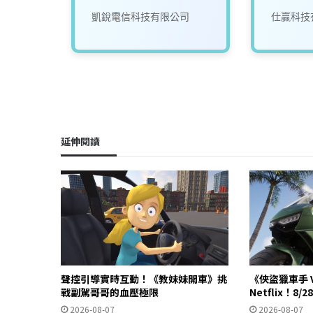
司
凱銳電信科技有限公司
仕贏科技
延伸閱讀
聲控引導實時互動！《教妹妹開車》挑
《俠盜獵車手 
戰副駕哥哥的血壓極限
Netflix！8
2026-08-07
2026-08-07