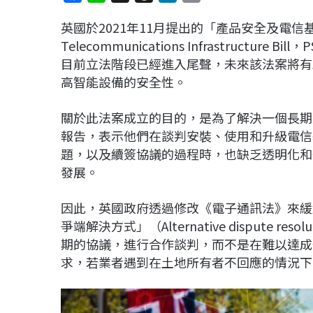
a
i
h
i
o
英國於2021年11月提出的「產品安全及電信基礎設施
c
n
r
n
p
Telecommunications Infrastruct
e
e
e
k
y
目前立法階段已經進入尾聲，未來該法案將有
b
a
e
L
高智能設備的安全性。
o
d
d
i
o
s
I
n
關於此法案成立的目的，是為了解決一個長期
k
n
k
報告，表示他們在談判安裝、使用和升級電信
題，以及續簽協議的過程時，也缺乏透明化和
發展。
因此，英國政府透過修改《電子通訊法》來緩
爭端解決方式」（Alternative dispute 
期的協議，進行合作談判，而不是在難以達成
求，若業者遇到在土地所有者不回應的情況下