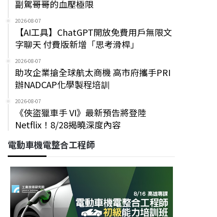
副駕哥哥的血壓極限
2026-08-07
【AI工具】ChatGPT開放免費用戶無限文
字聊天 付費版新增「思考滑桿」
2026-08-07
助攻企業搶全球航太商機 高市府攜手PRI
辦NADCAP化學製程培訓
2026-08-07
《俠盜獵車手 VI》最新預告將登陸
Netflix！8/28揭曉深度內容
電動車機電整合工程師