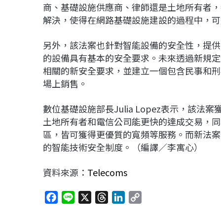
商、基礎設施供應商、律師還是土地所有者，
解決，使得在網路基礎設施建設的過程中，可
另外，該法案也針對智能設備的安全性，提供
的設備具有基本的安全要求。未來透過新規定
相關的新安全要求，並建立一個包含民事和刑
場上銷售。
數位基礎設施部長Julia Lopez表示，
土地所有者和電信公司能更快的達成交易，同
區，皆可獲得更優質的寬頻等服務。而新法案
的智能技術安全制度。（編譯／李寓心）
資料來源：
Telecoms
F
L
X
T
L
C
a
i
h
i
o