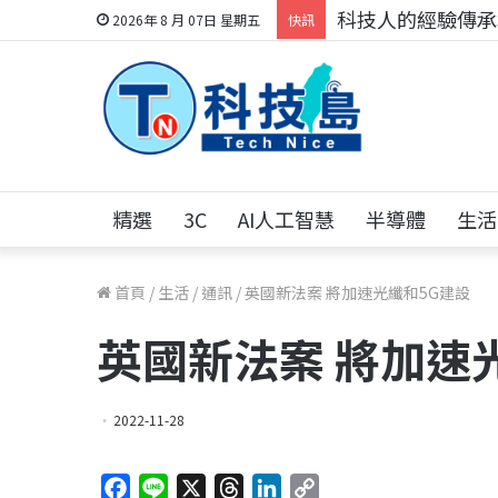
科技人的經驗傳承地
2026年 8 月 07日 星期五
快訊
精選
3C
AI人工智慧
半導體
生活
首頁
/
生活
/
通訊
/
英國新法案 將加速光纖和5G建設
英國新法案 將加速
2022-11-28
F
L
X
T
L
C