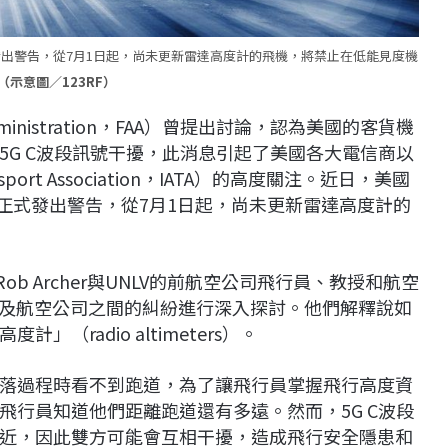
）正式發出警告，從7月1日起，尚未更新雷達高度計的飛機，將禁止在低能見度機
（示意圖／123RF）
Administration，FAA）曾提出討論，認為美國的客貨機
5G C波段訊號干擾，此消息引起了美國各大電信商以
ansport Association，IATA）的高度關注。近日，美國
ieg）正式發出警告，從7月1日起，尚未更新雷達高度計的
n和Rob Archer與UNLV的前航空公司飛行員、教授和航空
訊號以及航空公司之間的糾紛進行深入探討。他們解釋說如
radio altimeters）。
落過程時看不到跑道，為了讓飛行員掌握飛行高度資
飛行員知道他們距離跑道還有多遠。然而，5G C波段
近，因此雙方可能會互相干擾，造成飛行安全隱患和