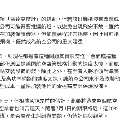
賴「雷達高度計」的輔助，但若該班機還沒有改裝或
公司可能得要推遲航班，以避免出現飛安事故。雖然
在加裝保護儀器，但加裝過程非常耗時，因此目前還
裝飛機，儼然成為航空公司的重大隱患。
過4年，到現在都還有這種問題其實很奇怪，會面臨這種
部份原因是美國航空監管機構行動的速度太慢，而航
點安裝設備的錢。除此之外，甚至有人將矛頭對準美
以及高功率網路的速度太快，讓航空公司來不及改裝他
些成本，盡快加裝他們的雷達高度計保護設備。
並不高，但根據IATA先前的估計，此舉將造成整個航空
航空業者也叫苦連天。隨著7月1日的期限將近，這20%
班，是否會產生糾紛與問題，仍待評估與觀望。