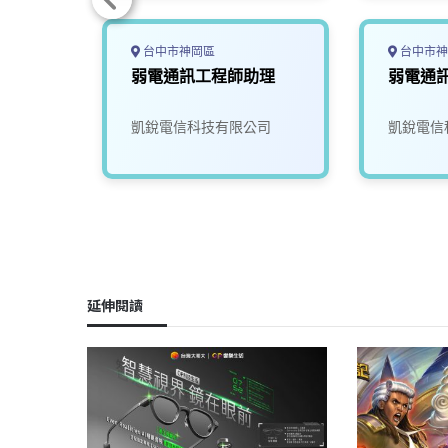
台中市神岡區
台中市神
(無經
弱電通訊工程師助理
弱電通
凱銳電信科技有限公司
凱銳電信
延伸閱讀