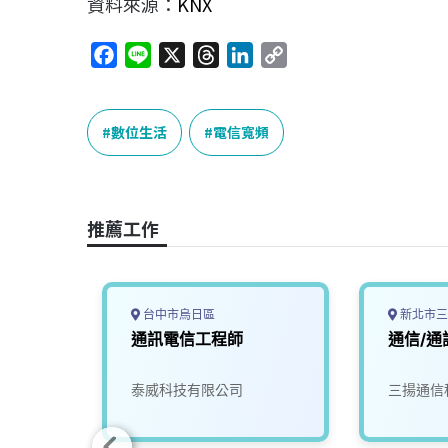
資料來源：
KNX
F
L
X
T
L
C
a
i
h
i
o
c
n
r
n
p
e
e
e
k
y
數位生活
電信寬頻
b
a
e
L
o
d
d
i
o
s
I
n
推薦工作
k
n
k
台中市烏日區
新北市三
-通訊
通訊電信工程師
通信/通
限公司
泰威科技有限公司
三揚通信