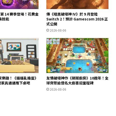
第 14 賽季登場！花費金
傳《暗黑破壞神 IV》於 9 月登陸
殊技能
Switch 2！預計 Gamescom 2026 正
式公開
2026-08-06
家樂趣！《貓貓亂搗蛋》
友情破壞神作《胡鬧廚房》10週年！全
m 把家具通通推下桌吧
球齊聚逾億名大廚喜迎里程碑
2026-08-06