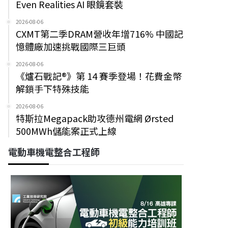
Even Realities AI 眼鏡套裝
2026-08-06
CXMT第二季DRAM營收年增716% 中國記
憶體廠加速挑戰國際三巨頭
2026-08-06
《爐石戰記®》第 14 賽季登場！花費金幣
解鎖手下特殊技能
2026-08-06
特斯拉Megapack助攻德州電網 Ørsted
500MWh儲能案正式上線
電動車機電整合工程師