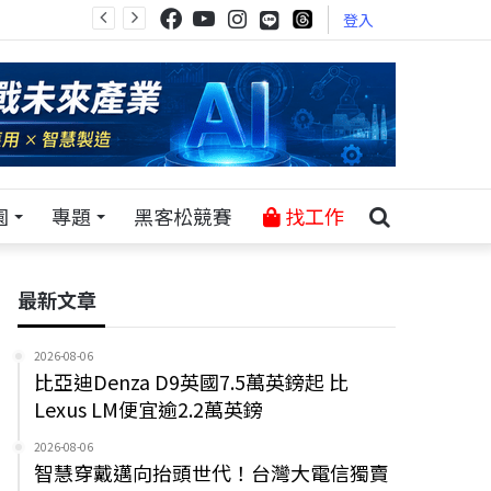
登入
園
專題
黑客松競賽
找工作
最新文章
2026-08-06
比亞迪Denza D9英國7.5萬英鎊起 比
Lexus LM便宜逾2.2萬英鎊
2026-08-06
智慧穿戴邁向抬頭世代！台灣大電信獨賣