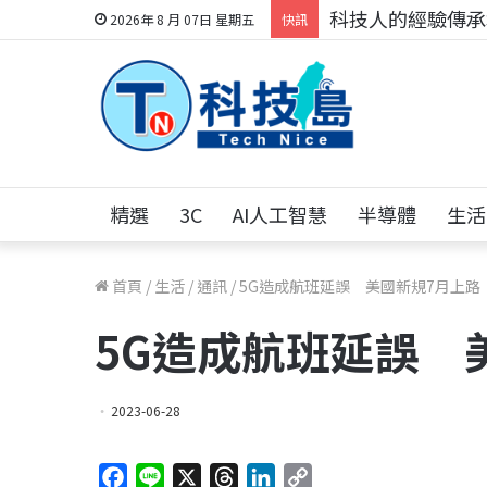
科技人的經驗傳承地
2026年 8 月 07日 星期五
快訊
精選
3C
AI人工智慧
半導體
生活
首頁
/
生活
/
通訊
/
5G造成航班延誤 美國新規7月上
5G造成航班延誤
2023-06-28
F
L
X
T
L
C