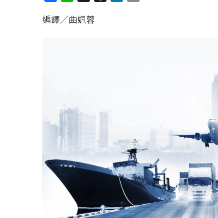
a
i
h
i
o
編譯／曲姵蓉
c
n
r
n
p
e
e
e
k
y
b
a
e
L
o
d
d
i
o
s
I
n
k
n
k