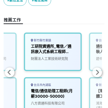
e
e
e
k
y
b
a
e
L
o
d
d
i
o
s
I
n
推薦工作
k
n
k
新竹縣竹東鎮
台中市
師
工研院資通所_電信／通
通信(
訊嵌入式系統工程師
裝人員
(V502)
公司
財團法人工業技術研究院
建中通
台北市內湖區
新北市
電信/通信助理工程師(月
【電子
薪30000-50000)
體工程
八方資通科技有限公司
鴻海精
(鴻海)