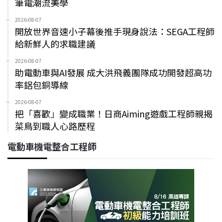
筆電潮流美學
2026-08-07
開放世界音速小子幕後推手現身說法：SEGA工程師
給新鮮人的求職建議
2026-08-07
助電動車與AI發展 成大洪飛義團隊成功開發超高功
率鋁包銅導線
2026-08-07
把「喜歡」變成職業！日商Aiming遊戲工程師親揭
菜鳥到職人心路歷程
電動車機電整合工程師