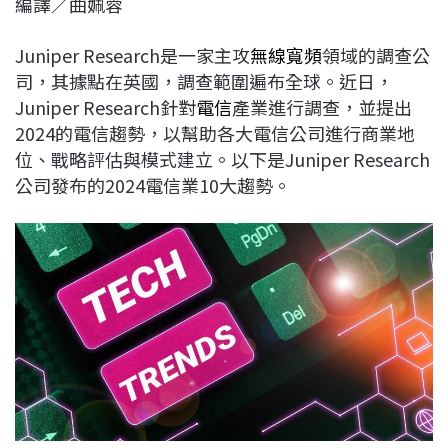
編譯／曲姵蓉
c
n
r
n
p
e
e
e
k
y
Juniper Research是一家主攻
無線寬頻
領域的調查公
b
a
e
L
司，其據點在英國，調查範圍遍布全球。近日，
o
d
d
i
Juniper Research針對
電信
產業進行調查，並提出
o
s
I
n
2024的電信趨勢，以幫助各大電信公司進行商業地
k
n
k
位、戰略評估與模式建立。以下是Juniper Research
公司發布的2024電信業10大趨勢。