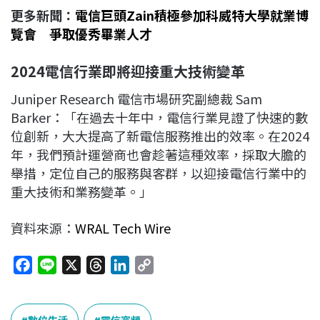
更多新聞：
電信巨頭Zain積極參加科威特大學就業博
覽會 爭取優秀畢業人才
2024
電信行業即將迎接重大技術變革
Juniper Research 電信市場研究副總裁 Sam
Barker：「在過去十年中，電信行業見證了快速的數
位創新，大大提高了新電信服務推出的效率。在2024
年，我們預計運營商也會趁著這種效率，採取大膽的
舉措，定位自己的服務與客群，以迎接電信行業中的
重大技術和業務變革。」
資料來源：
WRAL Tech Wire
F
L
X
T
L
C
a
i
h
i
o
c
n
r
n
p
數位生活
電信寬頻