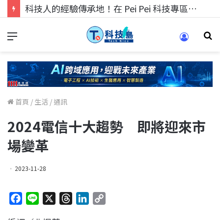
科技人的經驗傳承地！在 Pei Pei 科技專區，與學弟妹交流最硬核的技術
首頁
/
生活
/
通訊
2024電信十大趨勢 即將迎來市
場變革
2023-11-28
F
L
X
T
L
C
a
i
h
i
o