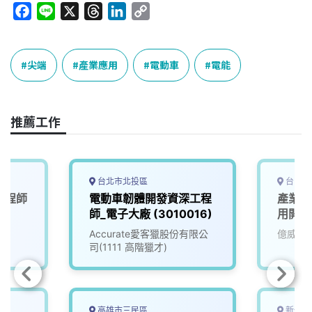
F
L
X
T
L
C
a
i
h
i
o
c
n
r
n
p
e
e
e
k
y
尖端
產業應用
電動車
電能
b
a
e
L
o
d
d
i
o
s
I
n
推薦工作
k
n
k
台北市北投區
台中市
工程師
電動車韌體開發資深工程
產業應
師_電子大廠 (3010016)
用開發
Accurate愛客獵股份有限公
億威電
司(1111 高階獵才)
高雄市三民區
新竹縣