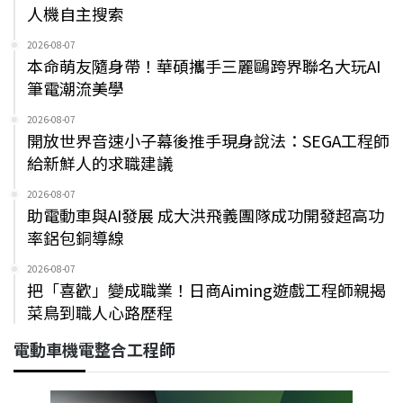
人機自主搜索
2026-08-07
本命萌友隨身帶！華碩攜手三麗鷗跨界聯名大玩AI
筆電潮流美學
2026-08-07
開放世界音速小子幕後推手現身說法：SEGA工程師
給新鮮人的求職建議
2026-08-07
助電動車與AI發展 成大洪飛義團隊成功開發超高功
率鋁包銅導線
2026-08-07
把「喜歡」變成職業！日商Aiming遊戲工程師親揭
菜鳥到職人心路歷程
電動車機電整合工程師