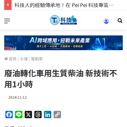
科技人的經驗傳承地！在 Pei Pei 科技專區，與學弟妹交流最硬核的技術
首頁
/
尖端
/
電動車
廢油轉化車用生質柴油 新技術不
用1小時
2024-11-12
F
L
X
T
L
C
a
i
h
i
o