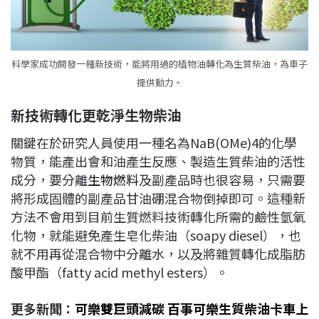
科學家成功開發一種新技術，能將用過的植物油轉化為生質柴油，為車子
提供動力。
新技術轉化更乾淨生物柴油
關鍵在於研究人員使用一種名為NaB(OMe)4的化學
物質，能產出會和油產生反應、製造生質柴油的活性
成分，要分離
生物燃料
及副產品時也很容易，只需要
將形成固體的副產品甘油硼混合物倒掉即可。這種新
方法不會用到目前生質燃料技術轉化所需的鹼性氫氧
化物，就能避免產生皂化柴油（soapy diesel），也
就不用再從混合物中分離水，以及將雜質轉化成脂肪
酸甲酯（fatty acid methyl esters）。
更多新聞：
可樂雙巨頭減碳 百事可樂生質柴油卡車上