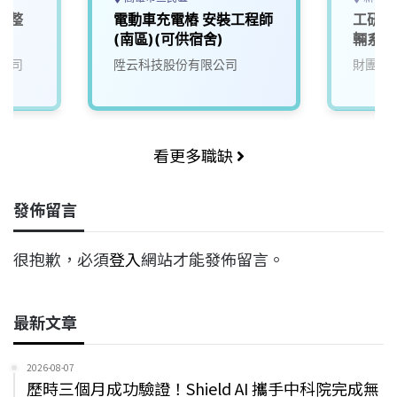
電整
電動車充電樁 安裝工程師
工研院
(南區)(可供宿舍)
輛系統
(D400
公司
陞云科技股份有限公司
財團法
看更多職缺
發佈留言
很抱歉，必須
登入
網站才能發佈留言。
最新文章
2026-08-07
歷時三個月成功驗證！Shield AI 攜手中科院完成無