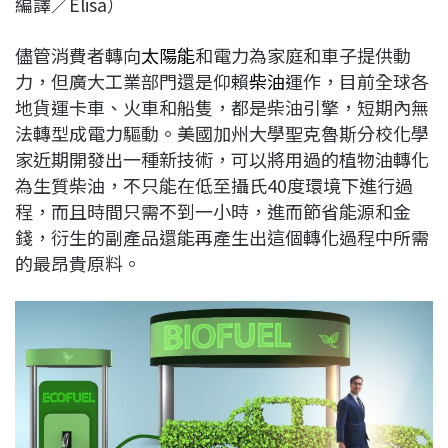
編譯／Elisa）
c
n
r
n
p
e
e
e
k
y
儘管消費者轉向
太陽能
和電力為家庭和車子提供動
b
a
e
L
力，但廣大工業部門還是仰賴
柴油
運作，目前全球各
o
d
d
i
地貨運卡車、火車和船隻，都是柴油引擎，短期內無
o
s
I
n
法轉型成電力驅動。美國加州大學聖克魯斯分校化學
k
n
k
家近期開發出一種新技術，可以將用過的植物油轉化
為生質柴油，不只能在低至攝氏40度環境下進行過
程，而且時間只需不到一小時，進而節省能源和金
錢，衍生的副產品還能再產生出這個轉化過程中所需
的最昂貴原料。