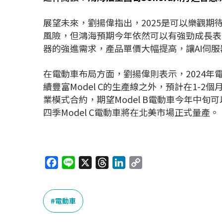
展望未來，劉揚偉指出，2025是可以樂觀
風險，但鴻海預期今年依然可以有強勁成長表
器的強進需求，產品單價大幅提高，讓AI伺
在電動車布局方面，劉揚偉則表示，2024年電
續豐富Model C的生產線之外，預計在1-
業模式合約，期望Model B電動車今年中
四季Model C電動車將在北美市場正式量產。
F
L
X
T
L
C
a
i
h
i
o
c
n
r
n
p
e
e
e
k
y
電動車
b
a
e
L