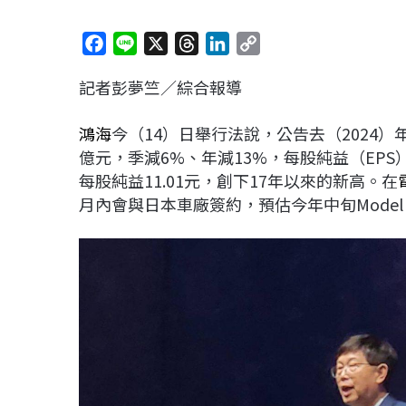
F
L
X
T
L
C
a
i
h
i
o
記者彭夢竺／綜合報導
c
n
r
n
p
e
e
e
k
y
鴻海
今（14）日舉行法說，公告去（2024）
b
a
e
L
億元，季減6%、年減13%，每股純益（EPS）3
o
d
d
i
每股純益11.01元，創下17年以來的新高。在
o
s
I
n
月內會與日本車廠簽約，預估今年中旬Model
k
n
k