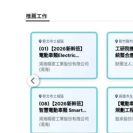
o
d
d
i
o
s
I
n
推薦工作
k
n
k
新北市土城區
新竹縣竹
動車控
(01)【2026新幹班】
工研院
師
電動車類Electric
統整合
Vehicle (EV)
(D400)
究院
鴻海精密工業股份有限公司
財團法人
(鴻海)
新北市土城區
高雄市左
(08)【2026新幹班】
【電動
智慧電動車類 Smart
規劃工
EV
鴻海精密工業股份有限公司
鋥承股份
(鴻海)