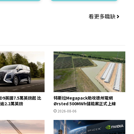
看更多職缺
 D9英國7.5萬英鎊起 比
特斯拉Megapack助攻德州電網
宜逾2.2萬英鎊
Ørsted 500MWh儲能案正式上線
2026-08-06