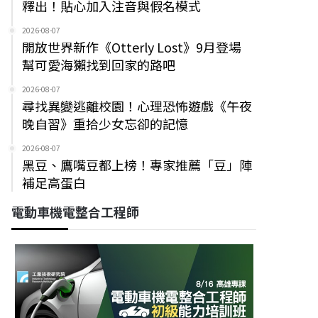
釋出！貼心加入注音與假名模式
2026-08-07
開放世界新作《Otterly Lost》9月登場
幫可愛海獺找到回家的路吧
2026-08-07
尋找異變逃離校園！心理恐怖遊戲《午夜
晚自習》重拾少女忘卻的記憶
2026-08-07
黑豆、鷹嘴豆都上榜！專家推薦「豆」陣
補足高蛋白
電動車機電整合工程師