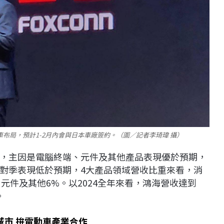
布局，預計1-2月內會與日本車廠簽約。（圖／記者李琦瑋 攝）
，主因是電腦終端、元件及其他產品表現優於預期，
對季表現低於預期，4大產品領域營收比重來看，消
、元件及其他6%。以2024全年來看，鴻海營收達到
。
城市 拚電動車產業合作