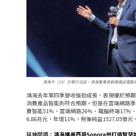
鴻海今（14）日舉行法說，鴻海董事長劉揚偉談電動車
鴻海去年第四季營收強勁成長、表現優於預期
消費產品智能則符合預期。但是在雲端網路季
費智能51%、雲端網路26%、電腦終端17%
6.86兆元，年增11%，稅後純益1527.05億元
延伸閱讀：
鴻海攜墨西哥Sonora州打造智慧