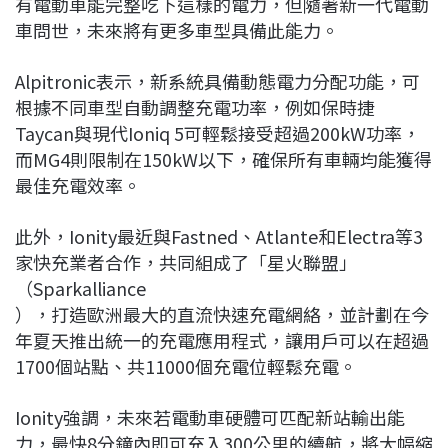
有電動車能完整吃下這樣的電力，但隨著新一代電動
車問世，未來將有更多車型具備此能力。
Alpitronic表示，新系統具備動態電力分配功能，可
根據不同車型自動調整充電功率，例如保時捷
Taycan與現代Ioniq 5可輕鬆接受超過200kW功率，
而MG4則限制在150kW以下，確保所有車輛均能獲得
最佳充電效率。
此外，Ionity最近與Fastned、Atlante和Electra等3
家快充業者合作，共同組成了「星火聯盟」
（Sparkalliance
），打造歐洲最大的直流快速充電網絡，並計劃在今
年夏天推出統一的充電應用程式，讓用戶可以在超過
1700個站點、共11000個充電位輕鬆充電。
Ionity強調，未來若電動車硬體可匹配新站輸出能
力，最快8分鐘內即可充入300公里的續航，將大幅縮