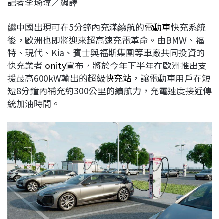
記者李琦瑋／編譯
c
n
r
n
p
e
e
e
k
y
繼中國出現可在5分鐘內充滿續航的
電動車
快充系統
b
a
e
L
後，歐洲也即將迎來超高速充電革命。由BMW、福
o
d
d
i
特、現代、Kia、賓士與福斯集團等車廠共同投資的
o
s
I
n
快充業者
Ionity
宣布，將於今年下半年在歐洲推出支
k
n
k
援最高600kW輸出的超級
快充站
，讓電動車用戶在短
短8分鐘內補充約300公里的續航力，充電速度接近傳
統加油時間。