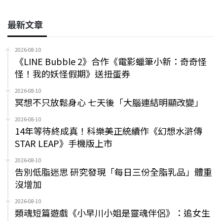
最新文章
2026-08-10
《LINE Bubble 2》合作《電影蠟筆小新：奇奇怪
怪！我的妖怪假期》送扭蛋券
2026-08-10
冥想不只放鬆身心 七天後「大腦連結明顯改變」
2026-08-10
14年等待終成真！科樂美正統續作《幻想水滸傳
STAR LEAP》手機版上市
2026-08-10
告別低脂迷思 研究發現「每日三份全脂乳品」體重
沒增加
2026-08-10
類魂短篇遊戲《小早川小姐是靈魂伴侶》：追女生