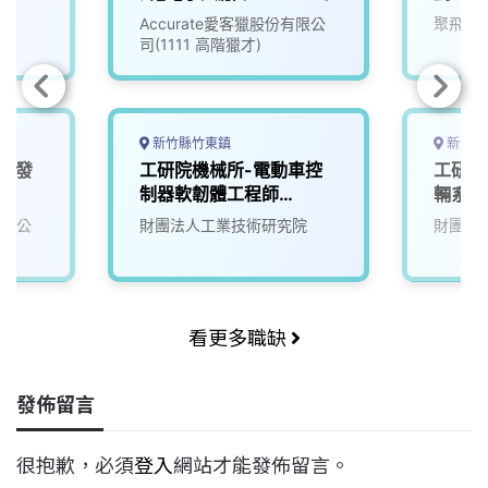
院
Accurate愛客獵股份有限公
聚飛科
司(1111 高階獵才)
新竹縣竹東鎮
新竹縣
體研發
工研院機械所-電動車控
工研院
制器軟韌體工程師
輛系統
(D400)
(D400
有限公
財團法人工業技術研究院
財團法
看更多職缺
發佈留言
很抱歉，必須
登入
網站才能發佈留言。