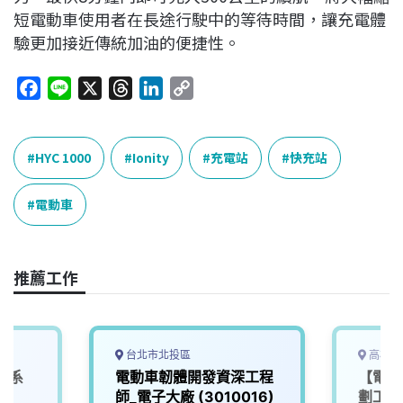
短電動車使用者在長途行駛中的等待時間，讓充電體
驗更加接近傳統加油的便捷性。
F
L
X
T
L
C
a
i
h
i
o
c
n
r
n
p
e
e
e
k
y
HYC 1000
Ionity
充電站
快充站
b
a
e
L
o
d
d
i
電動車
o
s
I
n
k
n
k
推薦工作
台北市北投區
高雄市
車系
電動車韌體開發資深工程
【電動
師_電子大廠 (3010016)
劃工程