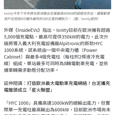
Ionity今年下半年將在歐洲推出支援最高600kW的超級快充站，讓電動車
用戶在短短8分鐘內補充約300公里的續航力。（圖／Ionity提供）
外媒《InsideEVs》指出，Ionity目前在歐洲擁有超過
5,000個充電點，最高可提供350kW的電力，此次升
級將導入義大利充電設備廠Alpitronic的新款HYC
1000系統，該系統由一個中央電力櫃（Power
Cabinet）與最多4個充電柱（每柱附2條液冷充電
線）組成，單站最多可同時為8輛電動車充電，並依
據車輛需求動態分配功率。
延伸閱讀：
打造歐洲最大電動車充電網絡！台泥攜充
電龍頭成立「星火聯盟」
「HYC 1000」具備高達1000kW的總輸出能力，但實
際單一充電柱最高輸出為600kW，目前歐洲市場尚未