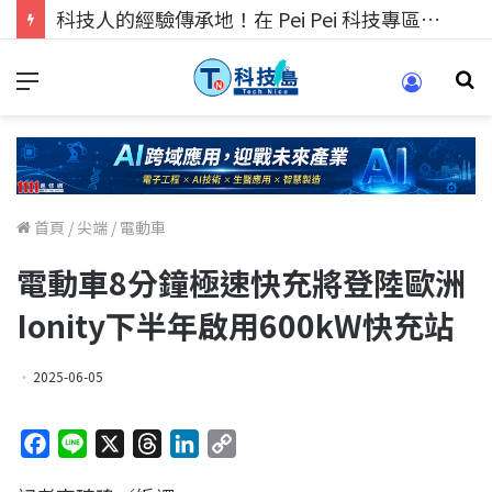
科技人的經驗傳承地！在 Pei Pei 科技專區，與學弟妹交流最硬核的技術
首頁
/
尖端
/
電動車
電動車8分鐘極速快充將登陸歐洲
Ionity下半年啟用600kW快充站
2025-06-05
F
L
X
T
L
C
a
i
h
i
o