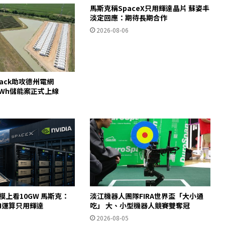
馬斯克稱SpaceX只用輝達晶片 蘇姿丰
淡定回應：期待長期合作
2026-08-06
pack助攻德州電網
00MWh儲能案正式上線
規模上看10GW 馬斯克：
淡江機器人團隊FIRA世界盃「大小通
AI運算只用輝達
吃」 大、小型機器人競賽雙奪冠
2026-08-05