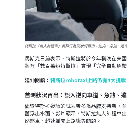
特斯拉「無人計程車」奧斯汀首測狀況百出，逆向、急煞、違
馬斯克日前表示，特斯拉將於今年稍晚在美國
將有「數百萬輛特斯拉」實現「完全自動駕駛
延伸閱讀：
特斯拉robotaxi上路仍有4大
首測狀況百出：誤入逆向車道、急煞、違
儘管特斯拉邀請的試乘者多為品牌支持者，並
舊浮出水面。影片顯示，特斯拉無人計程車出
然煞車、超速並開上路緣等問題。