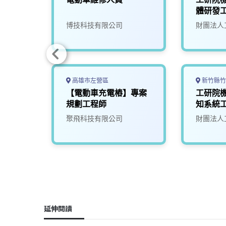
體研發工
限公司
博技科技有限公司
財團法人
高雄市左營區
新竹縣竹
才招
【電動車充電樁】專案
工研院
車、機
規劃工程師
知系統工
究院
聚飛科技有限公司
財團法人
延伸閱讀