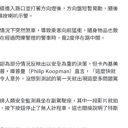
道進入路口並打著方向燈後，方向盤短暫晃動，隨後
鳴按喇叭示警。
情況下突然煞車，導致乘客向前猛衝，隨身物品也散
在經過閃爍警燈的警車時，竟2度停在路中間。
認為部分情況反映出以安全為重的決策，但卡內基美
普曼（Philip Koopman）直言，「這麼快就
令人意外，沒想到測試的第一天就出現這麼多問題駕
排人類安全監測員坐在副駕駛座，其中一段影片就拍
，按下按鈕停止了無人計程車。這也間接說明了特斯