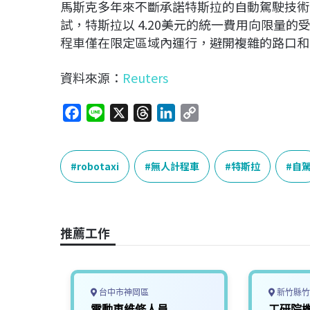
馬斯克多年來不斷承諾特斯拉的自動駕駛技術
試，特斯拉以 4.20美元的統一費用向限量
程車僅在限定區域內運行，避開複雜的路口和
資料來源：
Reuters
F
L
X
T
L
C
a
i
h
i
o
c
n
r
n
p
e
e
e
k
y
robotaxi
無人計程車
特斯拉
自
b
a
e
L
o
d
d
i
o
s
I
n
推薦工作
k
n
k
台中市神岡區
新竹縣竹
幹班】
電動車維修人員
工研院