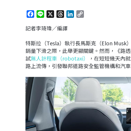
F
L
X
T
L
C
a
i
h
i
o
記者李琦瑋／編譯
c
n
r
n
p
e
e
e
k
y
特斯拉（Tesla）執行長馬斯克（Elon M
b
a
e
L
銷量下滑之際，此舉更顯關鍵。然而，《路透
o
d
d
i
試
無人計程車（robotaxi）
，在短短幾天內就
o
s
I
n
路上流傳，引發聯邦道路安全監管機構和汽車
k
n
k