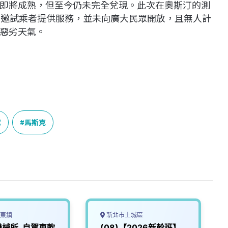
即將成熟，但至今仍未完全兌現。此次在奧斯汀的測
的受邀試乘者提供服務，並未向廣大民眾開放，且無人計
惡劣天氣。
駕
馬斯克
東鎮
新北市土城區
機械所_自駕車軟
(08)【2026新幹班】