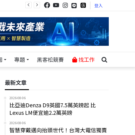
登入
園
專題
黑客松競賽
找工作
最新文章
2026-08-06
比亞迪Denza D9英國7.5萬英鎊起 比
Lexus LM便宜逾2.2萬英鎊
2026-08-06
智慧穿戴邁向抬頭世代！台灣大電信獨賣