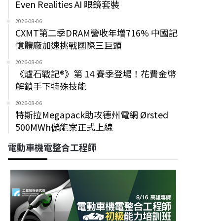
Even Realities AI 眼鏡套裝
2026-08-06
CXMT第二季DRAM營收年增716% 中國記
憶體廠加速挑戰國際三巨頭
2026-08-06
《爐石戰記®》第 14 賽季登場！花費金幣
解鎖手下特殊技能
2026-08-06
特斯拉Megapack助攻德州電網 Ørsted
500MWh儲能案正式上線
電動車機電整合工程師