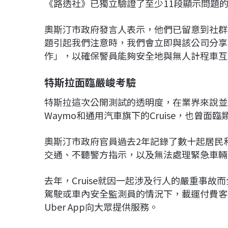
《路透社》已獨立驗證了至少11段顯示問題
奧斯汀市政府發言人表示，他們已留意到社群
題引起我們注意時，我們會立即與該公司分享
作」，以確保警員能夠安全地與無人計程車互
特斯拉面臨嚴峻考驗
特斯拉這次公開測試的透明度，在業界來說並不
Waymo和通用汽車旗下的Cruise，也曾面
奧斯汀市政府官員過去2年記錄了數十起居民
交通、不聽警方指示，以及無法處理緊急車輛
去年，Cruise就因一起涉及行人的嚴重事故
駕駛或車內安全監測員的情況下，載運付費客
Uber App向大眾提供服務。