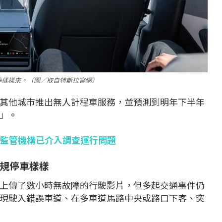
停樣樣來。（圖／取自特斯拉官網）
其他城市推出無人計程車服務，並預測到明年下半年
」。
挑戰 監管機構已介入調查運行問題
規停車樣樣
上傳了數小時無故障的行駛影片，但多起交通事件仍
現駛入錯誤車道、在多車道馬路中央或路口下客、突