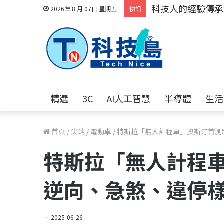
科技人的經驗傳承地
2026年 8 月 07日 星期五
快訊
精選
3C
AI人工智慧
半導體
生活
首頁
/
尖端
/
電動車
/
特斯拉「無人計程車」奧斯汀首測
特斯拉「無人計程
逆向、急煞、違停
2025-06-26