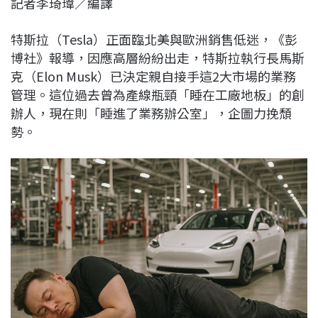
記者李琦瑋／編譯
c
n
r
n
p
e
e
e
k
y
特斯拉（Tesla）正面臨北美與歐洲銷售低迷，《彭
b
a
e
L
博社》報導，因應高層紛紛出走，特斯拉執行長馬斯
o
d
d
i
克（Elon Musk）已決定親自接手這2大市場的業務
o
s
I
n
管理。這位過去曾為產線瓶頸「睡在工廠地板」的創
k
n
k
辦人，現在則「睡進了業務辦公室」，企圖力挽頹
勢。